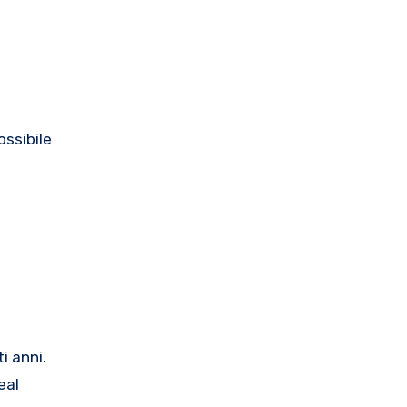
ossibile
i anni.
eal