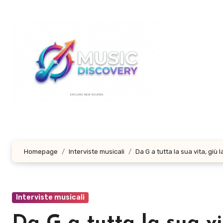
Salta
al
contenuto
Homepage
Interviste musicali
Da G a tutta la sua vita, gi
Interviste musicali