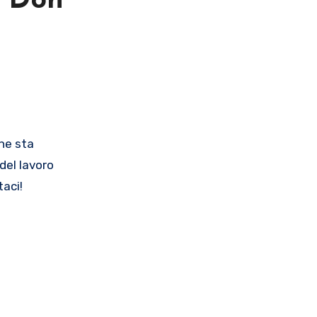
r Don
che sta
del lavoro
taci!