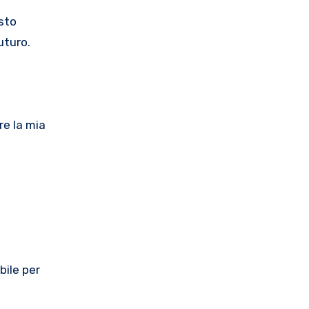
 sto
uturo.
re la mia
bile per