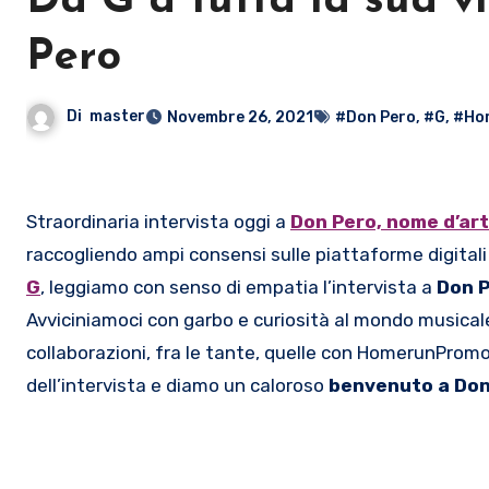
Da G a tutta la sua v
Pero
Di
master
Novembre 26, 2021
#Don Pero
,
#G
,
#Ho
Straordinaria intervista oggi a
Don Pero, nome d’ar
raccogliendo ampi consensi sulle piattaforme digita
G
, leggiamo con senso di empatia l’intervista a
Don 
Avviciniamoci con garbo e curiosità al mondo musicale
collaborazioni, fra le tante, quelle con HomerunPromoti
dell’intervista e diamo un caloroso
benvenuto a Don