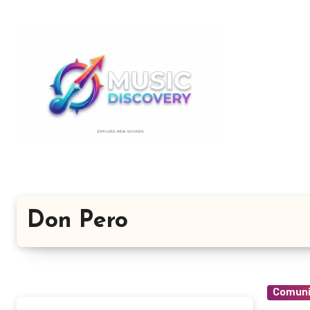
Salta
al
contenuto
Don Pero
Comuni