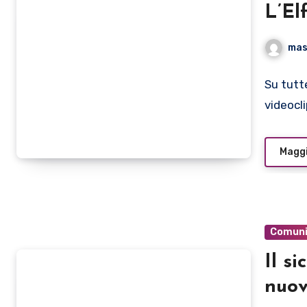
mas
Su tutt
videocli
Maggi
Comuni
Il s
nuov