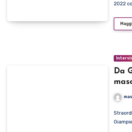
2022 co
Maggi
Intervi
Da G
masc
mas
Straord
Giampie