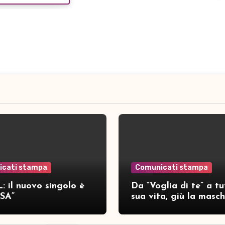
icati stampa
Comunicati stampa
: il nuovo singolo è
Da “Voglia di te” a tu
SA”
sua vita, giù la masc
per SAMAR