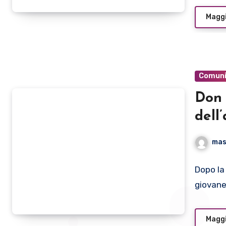
Maggi
Comuni
Don 
dell
You
mas
Dopo la 
giovan
Maggi