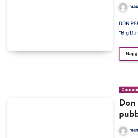
mas
DON PER
“Big Do
Maggi
Comuni
Don 
pubb
Cha
mas