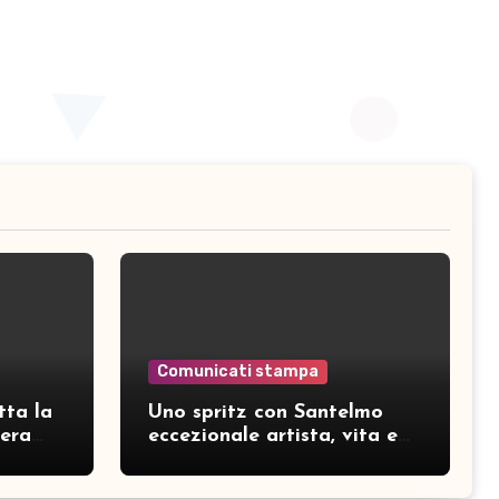
Comunicati stampa
tta la
Uno spritz con Santelmo
hera
eccezionale artista, vita e
curiosità partendo da “Che
ridere” (acoustic version)