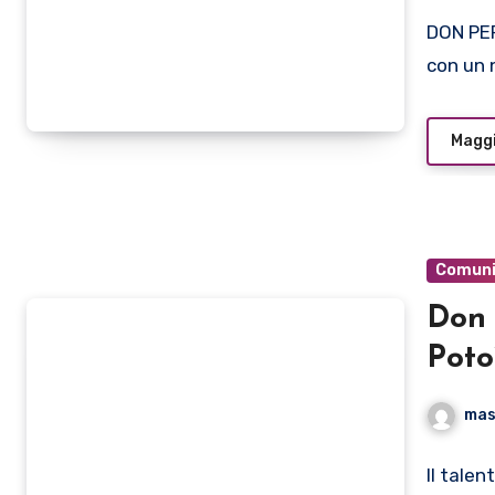
DON PER
con un 
Maggi
Comuni
Don 
Poto
mas
Il tale