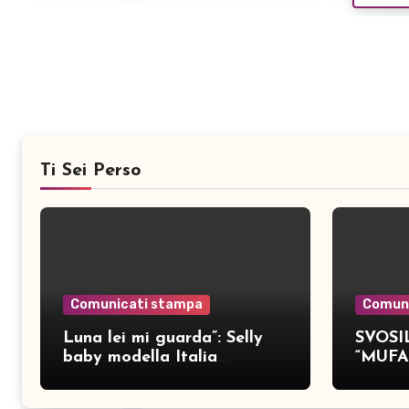
Ti Sei Perso
Comunicati stampa
Comun
Luna lei mi guarda”: Selly
SVOSIL
baby modella Italia
“MUFA
pubblica nove brani inediti