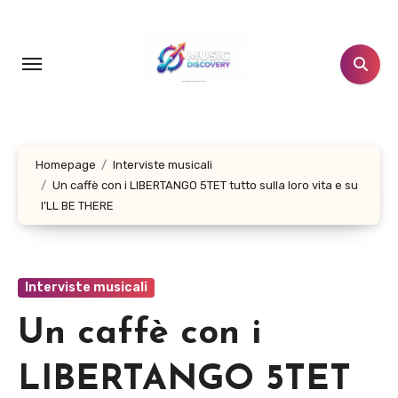
Salta
al
contenuto
Homepage
Interviste musicali
Un caffè con i LIBERTANGO 5TET tutto sulla loro vita e su
I’LL BE THERE
Interviste musicali
Un caffè con i
LIBERTANGO 5TET