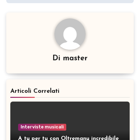
Di
master
Articoli Correlati
Interviste musicali
A tu per tu con Oltremanu incredibile