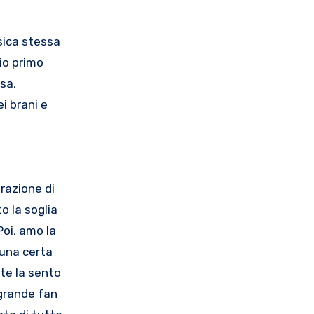
sica stessa
io primo
sa,
i brani e
erazione di
o la soglia
Poi, amo la
 una certa
te la sento
 grande fan