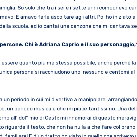
amiglia. So solo che tra i sei e i sette anni componevo c
amavo. E amavo farle ascoltare agli altri. Poi ho iniziato a
 della scuola, ed io cantai una canzone che mi cantava 
persone. Chi è Adriana Caprio e il suo personaggio,
di essere quanto più me stessa possibile, anche perché l
’unica persona si racchiudono uno, nessuno e centomila!
a un periodo in cui mi divertivo a manipolare, arrangiando
o, un periodo musicale che mi piace tantissimo. Una dell
orno all’idol” mio di Cesti: mi innamorai di questo meravi
 riguarda il testo, che non ha nulla a che fare col brano 
 familiare! E d’un tratto ho visto in quello che scrivevo