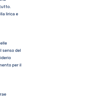
tutto.
a lirica e
elle
il senso del
iderio
mento per il
trae