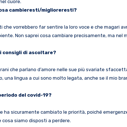
nel cuore.
cosa cambieresti/miglioreresti?
nti che vorrebbero far sentire la loro voce e che magari a
biente. Non saprei cosa cambiare precisamente, ma nel m
i consigli di ascoltare?
rani che parlano d’amore nelle sue più svariate sfaccetta
o, una lingua a cui sono molto legata, anche se il mio bra
periodo del covid-19?
me ha sicuramente cambiato le priorità, poiché emergenze 
e cosa siamo disposti a perdere.