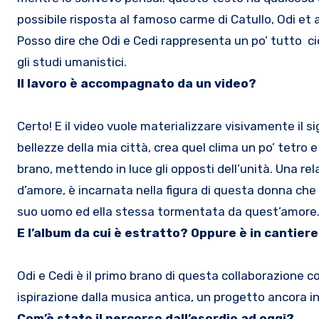
possibile risposta al famoso carme di Catullo, Odi et am
Posso dire che Odi e Cedi rappresenta un po’ tutto ciò 
gli studi umanistici.
Il lavoro è accompagnato da un video?
Certo! E il video vuole materializzare visivamente il si
bellezze della mia città, crea quel clima un po’ tetro 
brano, mettendo in luce gli opposti dell’unità. Una rel
d’amore, è incarnata nella figura di questa donna che
suo uomo ed ella stessa tormentata da quest’amore
E l’album da cui è estratto? Oppure è in cantier
Odi e Cedi è il primo brano di questa collaborazione c
ispirazione dalla musica antica, un progetto ancora in
Com’è stato il percorso dall’esordio ad oggi?