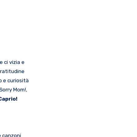
e ci vizia e
ratitudine
o e curiosità
 Sorry Mom!,
Caprio!
e canzoni