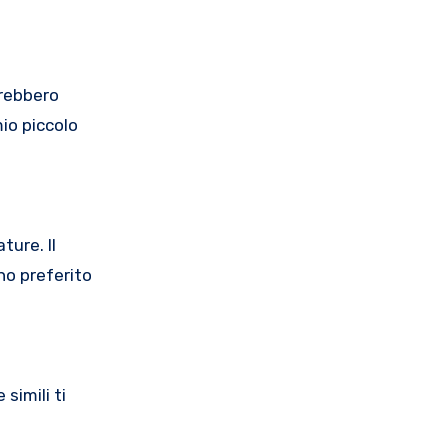
vrebbero
io piccolo
ture. Il
no preferito
simili ti