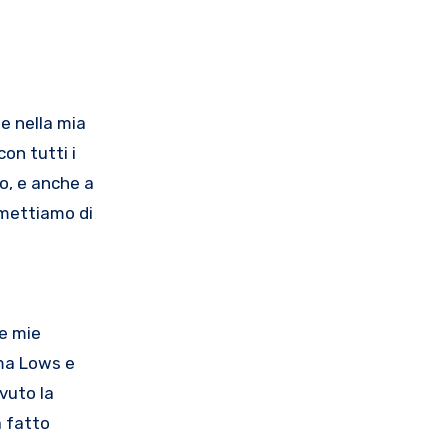
e nella mia
on tutti i
do, e anche a
smettiamo di
Le mie
gma Lows e
vuto la
a fatto