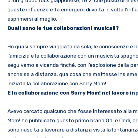
di un gruppo rock giapponese, i B’z, che posso dire e
queste influenze e fa emergere di volta in volta l’inf
esprimersi al meglio.
Quali sono le tue collaborazioni musicali?
Ho quasi sempre viaggiato da sola, le conoscenze e l
l’amicizia e la collaborazione con un musicista spagn
seguivamo a vicenda finché, con l’esplosione della p
anche se a distanza, qualcosa che mettesse insieme la
iniziata la collaborazione con Sorry Mom!
E la collaborazione con Sorry Mom! nel lavoro i
Avevo cercato qualcuno che fosse interessato alla mi
Mom! ho pubblicato questo primo brano Odi e Cedi, pr
sono riuscita a lavorare a distanza vista la lontananz