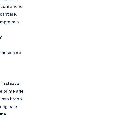
anzoni anche
 cantare,
sempre mia
?
a musica mi
 in chiave
e prime arie
glioso brano
originale,
 una