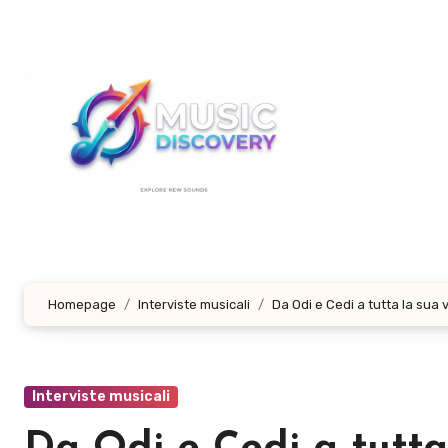
Salta
al
contenuto
Homepage
Interviste musicali
Da Odi e Cedi a tutta la sua 
Interviste musicali