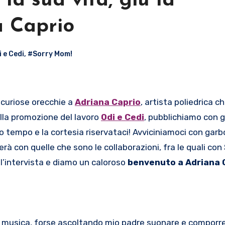
la sua vita, giù la
 Caprio
 e Cedi
,
#Sorry Mom!
 curiose orecchie a
Adriana Caprio
, artista poliedrica ch
la promozione del lavoro
Odi e Cedi
, pubblichiamo con g
suo tempo e la cortesia riservataci! Avviciniamoci con garb
rà con quelle che sono le collaborazioni, fra le quali con
ell’intervista e diamo un caloroso
benvenuto a Adriana 
la musica, forse ascoltando mio padre suonare e comporr