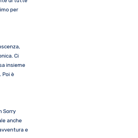
nte di tutte
nimo per
noscenza,
nica. Ci
osa insieme
 Poi è
n Sorry
ale anche
 avventura e