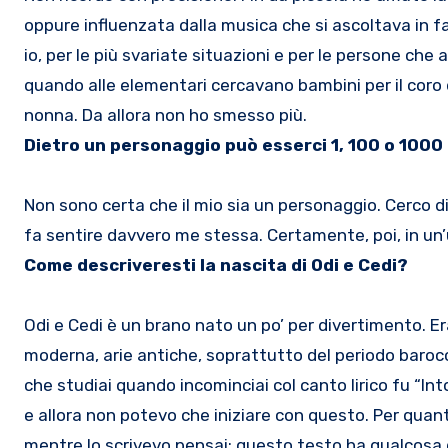
oppure influenzata dalla musica che si ascoltava in f
io, per le più svariate situazioni e per le persone che 
quando alle elementari cercavano bambini per il coro
nonna. Da allora non ho smesso più.
Dietro un personaggio può esserci 1, 100 o 1000 
Non sono certa che il mio sia un personaggio. Cerco 
fa sentire davvero me stessa. Certamente, poi, in un
Come descriveresti la nascita di Odi e Cedi?
Odi e Cedi è un brano nato un po’ per divertimento. Er
moderna, arie antiche, soprattutto del periodo barocc
che studiai quando incominciai col canto lirico fu “Int
e allora non potevo che iniziare con questo. Per quanto
mentre lo scrivevo pensai: questo testo ha qualcosa di