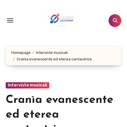
Salta
al
contenuto
Homepage
Interviste musicali
Cranìa evanescente ed eterea cantautrice
Interviste musicali
Cranìa evanescente
ed eterea