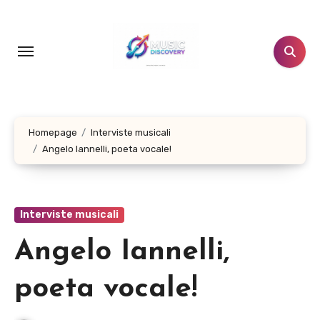
Salta
al
contenuto
Homepage
Interviste musicali
Angelo Iannelli, poeta vocale!
Interviste musicali
Angelo Iannelli,
poeta vocale!