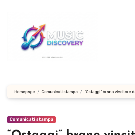
Salta
al
contenuto
Homepage
Comunicati stampa
“Ostaggi” brano vincitore de
Comunicati stampa