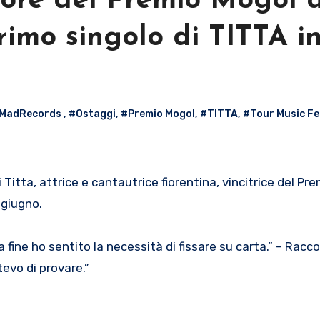
tore del Premio Mogol a
primo singolo di TITTA i
MadRecords
,
#Ostaggi
,
#Premio Mogol
,
#TITTA
,
#Tour Music Fe
5 giugno.
 fine ho sentito la necessità di fissare su carta.” – Racc
evo di provare.”