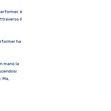
performer, è
ttraverso il
erformer ha
in mano la
oscendosi
. Ma,