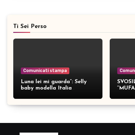
Ti Sei Perso
Comunicati stampa
Comun
Luna lei mi guarda”: Selly
SVOSIL
baby modella Italia
“MUFA
pubblica nove brani inediti