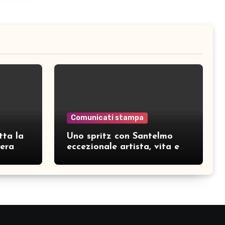
Comunicati stampa
tta la
Uno spritz con Santelmo
hera
eccezionale artista, vita e
curiosità partendo da “Che
ridere” (acoustic version)