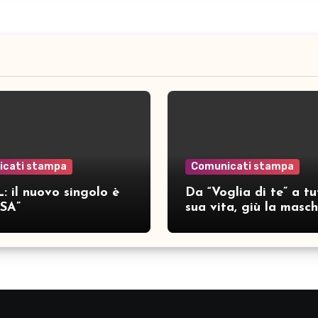
icati stampa
Comunicati stampa
: il nuovo singolo è
Da “Voglia di te” a tu
SA”
sua vita, giù la masc
per SAMAR