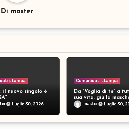
Di
master
cati stampa
Comunicati stampa
 il nuovo singolo è
Da “Voglia di te” a tut
SA”
sua vita, giù la masch
per SAMAR
ter
master
Luglio 30, 2026
Luglio 30, 