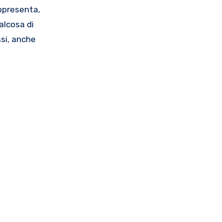
appresenta,
ualcosa di
ssi, anche