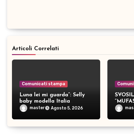
Articoli Correlati
Comunicati stampa
Comuni
Luna lei mi guarda”: Selly
SVOSIL:
baby modella Italia
“MUFA
pubblica nove brani inediti
master
mas
Agosto 5, 2026