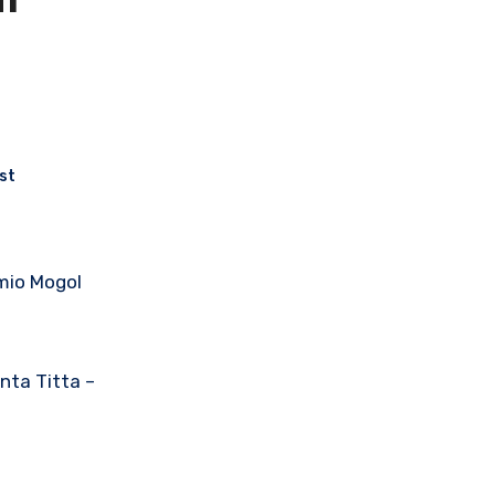
l
n
st
onta Titta –