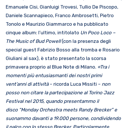
Emanuele Cisi, Gianluigi Trovesi, Tullio De Piscopo,
Daniele Scannapieco, Franco Ambrosetti, Pietro
Tonolo e Maurizio Giammarco e ha pubblicato
cinque album: l’ultimo, intitolato
Un Poco Loco –
The Music of Bud Powell
(con la presenza degli
special guest Fabrizio Bosso alla tromba e Rosario
Giuliani al sax), è stato presentato la scorsa
primavera proprio al Blue Note di Milano.
«
Tra i
momenti pi
ù
entusiasmanti dei nostri primi
vent
’
anni di attivit
à
– ricorda Luca Missiti –
non
posso non citare la partecipazione al Torino Jazz
Festival nel 2015, quando presentammo il
disco
“
Monday Orchestra meets Randy Brecker
”
e
suonammo davanti a 19.000 persone, condividendo
il palco con lo stesso Brecker. Particolarmente