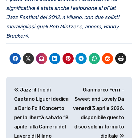
significativa
è
stata anche l
’
esibizione al bFlat
Jazz
Festival del 2012, a Milano, con due solisti
meravigliosi quali Bob Mintzer e, ancora, Randy
Brecker
»
.
Navigazione
Jazz: il trio di
Gianmarco Ferri –
articoli
Gaetano Liguori dedica
Sweet and Lovely Da
a Dario Fo il Concerto
venerdì 3 aprile 2026,
per la libertà sabato 18
disponibile questo
aprile alla Camera del
disco solo in formato
Lavoro di Milano
digitale