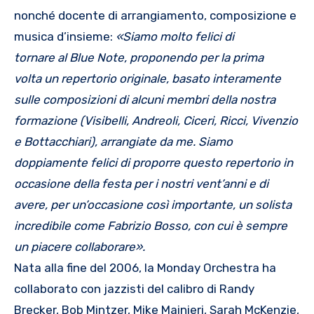
nonché docente di arrangiamento, composizione e
musica d’insieme:
«
Siamo molto felici di
tornare
al
Blue Note, proponendo per la prima
volta
un repertorio
originale, basato interamente
sulle composizioni di alcuni membri
dell
a nostra
formazione
(
Visibelli, Andreoli, Ciceri, Ricci, Vivenzio
e Bottacchiari)
, arrangiate da me. S
iamo
doppiamente felici di proporre questo repertorio in
occasione della festa per i nostri vent
’
anni e di
avere, per un
’
occasione cos
ì
importante, un solista
incredibile come Fabrizio Bosso, con cui
è
sempre
un piacere
collaborare».
Nata alla fine del 2006, la Monday Orchestra ha
collaborato con jazzisti del calibro di Randy
Brecker, Bob Mintzer, Mike Mainieri, Sarah McKenzie,