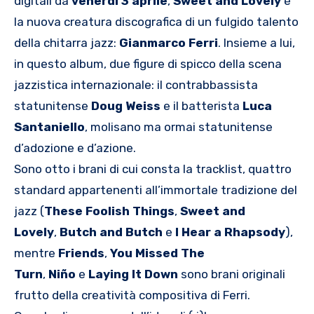
digitali da
venerdì 3 aprile
,
Sweet and Lovely
è
la nuova creatura discografica di un fulgido talento
della chitarra jazz:
Gianmarco Ferri
. Insieme a lui,
in questo album, due figure di spicco della scena
jazzistica internazionale: il contrabbassista
statunitense
Doug Weiss
e il batterista
Luca
Santaniello
, molisano ma ormai statunitense
d’adozione e d’azione.
Sono otto i brani di cui consta la tracklist, quattro
standard appartenenti all’immortale tradizione del
jazz (
These Foolish Things
,
Sweet and
Lovely
,
Butch and Butch
e
I Hear a Rhapsody
),
mentre
Friends
,
You Missed The
Turn
,
Ni
ño
e
Laying It Down
sono brani originali
frutto della creatività compositiva di Ferri.