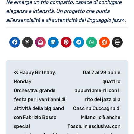
Ne emerge un trio compatto, capace di coniugare
eleganza e intensità. Un progetto che punta
all’essenzialità e all’autenticità del linguaggio jazz
».
Navigazione
Happy Birthday,
Dal 7 al 28 aprile
articoli
Monday
quattro
Orchestra: grande
appuntamenti con Il
festa per i vent’anni di
rito del jazz alla
attività della big band
Cascina Cuccagna di
con Fabrizio Bosso
Milano: c’è anche
special
Tosca, in esclusiva, con