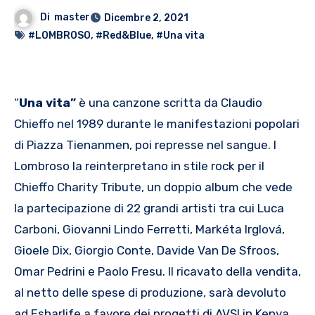
Di
master
Dicembre 2, 2021
#LOMBROSO
,
#Red&Blue
,
#Una vita
“
Una vita”
è una canzone scritta da Claudio
Chieffo nel 1989 durante le manifestazioni popolari
di Piazza Tienanmen, poi represse nel sangue. I
Lombroso la reinterpretano in stile rock per il
Chieffo Charity Tribute, un doppio album che vede
la partecipazione di 22 grandi artisti tra cui Luca
Carboni, Giovanni Lindo Ferretti, Markéta Irglová,
Gioele Dix, Giorgio Conte, Davide Van De Sfroos,
Omar Pedrini e Paolo Fresu. Il ricavato della vendita,
al netto delle spese di produzione, sarà devoluto
ad Esharlife a favore dei progetti di AVSI in Kenya.