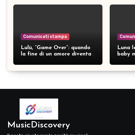
Comunicati stampa
Comun
Lulù, “Game Over”: quando
Luna le
la fine di un amore diventa
baby m
consapevolezza
pubbli
MusicDiscovery