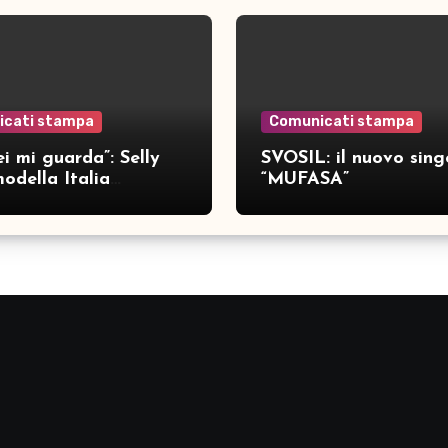
icati stampa
Comunicati stampa
i mi guarda”: Selly
SVOSIL: il nuovo sing
odella Italia
“MUFASA”
ca nove brani inediti