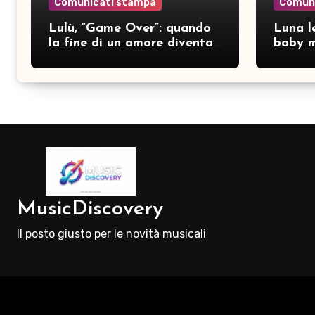
Comunicati stampa
Comun
Lulù, “Game Over”: quando
Luna le
la fine di un amore diventa
baby m
consapevolezza
pubbli
MusicDiscovery
Il posto giusto per le novità musicali