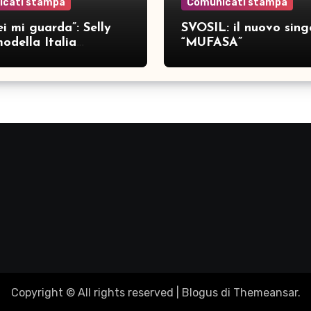
icati stampa
Comunicati stampa
i mi guarda”: Selly
SVOSIL: il nuovo sing
odella Italia
“MUFASA”
ca nove brani inediti
Copyright © All rights reserved
|
Blogus
di
Themeansar
.