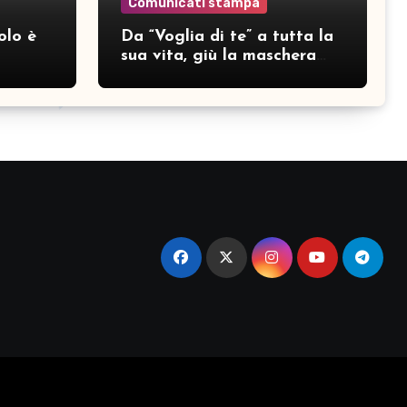
Comunicati stampa
olo è
Da “Voglia di te” a tutta la
sua vita, giù la maschera
per SAMAR