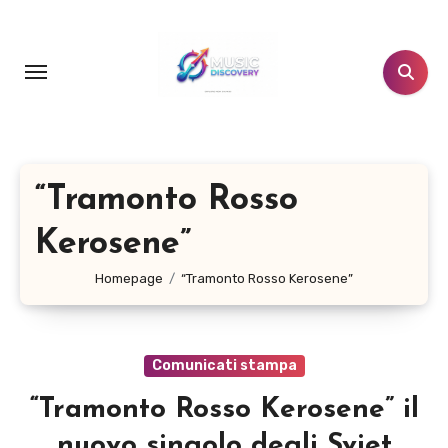
Salta
al
contenuto
“Tramonto Rosso
Kerosene”
Homepage
“Tramonto Rosso Kerosene”
Comunicati stampa
“Tramonto Rosso Kerosene” il
nuovo singolo degli Sviet