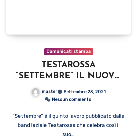
Comunicati stampa
TESTAROSSA
“SETTEMBRE” IL NUOVO
SINGOLO PARLA AD UNA
master
Settembre 23, 2021
GENERAZIONE ABITUATA
Nessun commento
AD ADATTARSI E
“Settembre” é il quinto lavoro pubblicato dalla
COSTRETTA A
band laziale Testarossa che celebra così il
FRONTEGGIARE IL
suo…