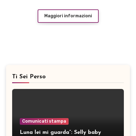
MOSTRO DELLA
SOLITUDINE
Maggiori informazioni
Ti Sei Perso
Comunicati stampa
Luna lei mi guarda”: Selly baby