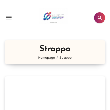
Salta
al
contenuto
Strappo
Homepage
Strappo