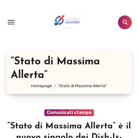
Salta
al
contenuto
“Stato di Massima
Allerta”
Homepage
“Stato di Massima Allerta”
Comunicati stampa
“Stato di Massima Allerta” è il
nuovo singolo dei Dish-Is-