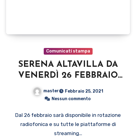
Comunicati stampa
SERENA ALTAVILLA DA
VENERDÌ 26 FEBBRAIO
ESCE IN RADIO E IN
master
Febbraio 25, 2021
DIGITALE “EPIDERMIDE”
Nessun commento
BRANO CHE ANTICIPA IL
Dal 26 febbraio sarà disponibile in rotazione
PRIMO ALBUM SOLISTA
radiofonica e su tutte le piattaforme di
streaming…