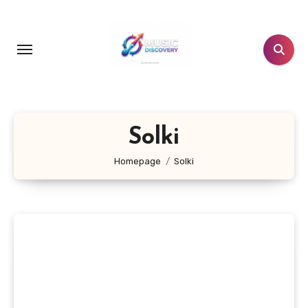
Salta
al
contenuto
Solki
Homepage
Solki