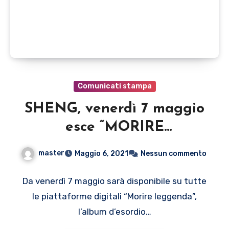
Comunicati stampa
SHENG, venerdì 7 maggio
esce “MORIRE
LEGGENDA”, il nuovo
master
Maggio 6, 2021
Nessun commento
album dal sapore
internazionale
Da venerdì 7 maggio sarà disponibile su tutte
le piattaforme digitali “Morire leggenda”,
l’album d’esordio…