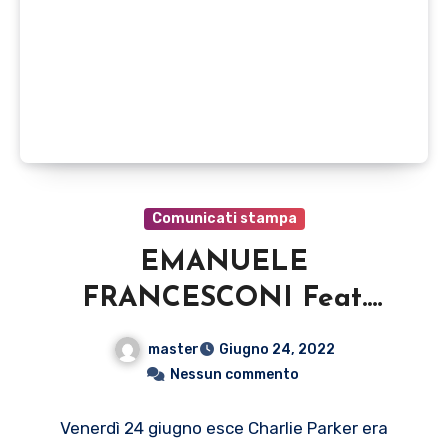
Comunicati stampa
EMANUELE
FRANCESCONI Feat.
Combo Jazz Quintet
master
Giugno 24, 2022
Venerdì 24 giugno esce
Nessun commento
Charlie Parker era nato il
Venerdì 24 giugno esce Charlie Parker era
29 agosto (DDE Records)