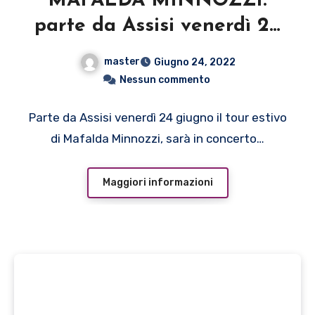
MAFALDA MINNOZZI:
parte da Assisi venerdì 24
giugno il tour estivo della
master
Giugno 24, 2022
cantante
Nessun commento
Parte da Assisi venerdì 24 giugno il tour estivo
di Mafalda Minnozzi, sarà in concerto…
Maggiori informazioni