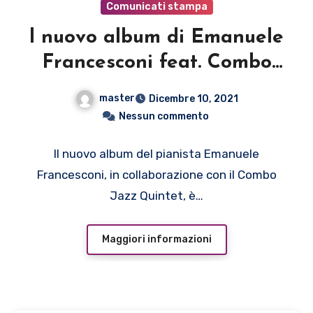
Comunicati stampa
l nuovo album di Emanuele
Francesconi feat. Combo
Jazz Quintet è “TUR – i – N
master
Dicembre 10, 2021
AROUND” (DDE Records)
Nessun commento
Il nuovo album del pianista Emanuele
Francesconi, in collaborazione con il Combo
Jazz Quintet, è…
Maggiori informazioni