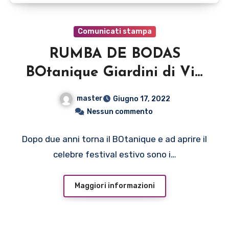
Comunicati stampa
RUMBA DE BODAS
BOtanique Giardini di Via
Filippo Re, Bologna
master
Giugno 17, 2022
Venerdì 17 giugno ore 21.30
Nessun commento
Dopo due anni torna il BOtanique e ad aprire il
celebre festival estivo sono i…
Maggiori informazioni