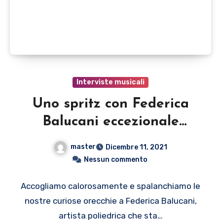
Interviste musicali
Uno spritz con Federica
Balucani eccezionale
artista, vita e curiosità
master
Dicembre 11, 2021
partendo da NEAPOLIS
Nessun commento
Accogliamo calorosamente e spalanchiamo le
nostre curiose orecchie a Federica Balucani,
artista poliedrica che sta…