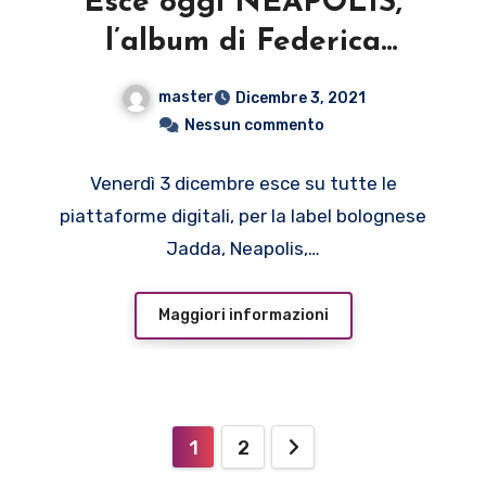
Esce oggi NEAPOLIS,
l’album di Federica
Balucani
master
Dicembre 3, 2021
Nessun commento
Venerdì 3 dicembre esce su tutte le
piattaforme digitali, per la label bolognese
Jadda, Neapolis,…
Maggiori informazioni
Paginazione
1
2