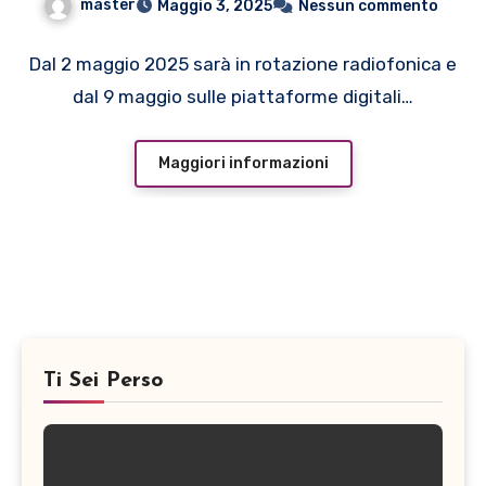
master
Maggio 3, 2025
Nessun commento
NUOVO SINGOLO
DEDICATO A GIANCARLO
Dal 2 maggio 2025 sarà in rotazione radiofonica e
dal 9 maggio sulle piattaforme digitali…
GOLZI
Maggiori informazioni
Ti Sei Perso