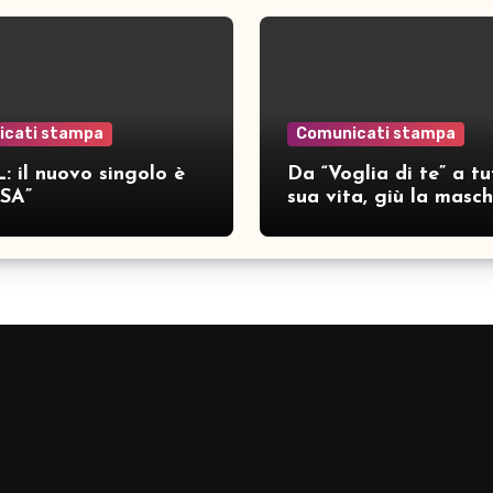
icati stampa
Comunicati stampa
: il nuovo singolo è
Da “Voglia di te” a tu
SA”
sua vita, giù la masc
per SAMAR