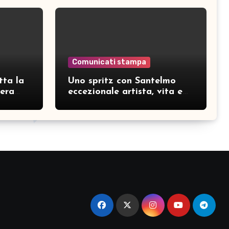
Comunicati stampa
tta la
Uno spritz con Santelmo
hera
eccezionale artista, vita e
curiosità partendo da “Che
ridere” (acoustic version)