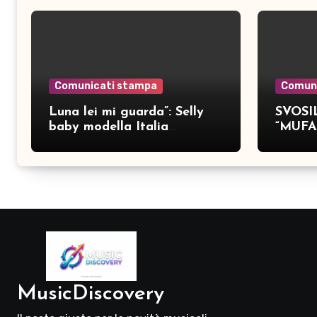
Comunicati stampa
Comun
Luna lei mi guarda”: Selly
SVOSIL
baby modella Italia
“MUFA
pubblica nove brani inediti
MusicDiscovery