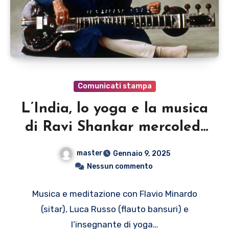
Comunicati stampa
L’India, lo yoga e la musica
di Ravi Shankar mercoledì
22 gennaio al Polillo ARt
master
Gennaio 9, 2025
COntainer di Milano
Nessun commento
Musica e meditazione con Flavio Minardo
(sitar), Luca Russo (flauto bansuri) e
l’insegnante di yoga…