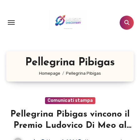
Salta
al
contenuto
Pellegrina Pibigas
Homepage
Pellegrina Pibigas
Comunicati stampa
Pellegrina Pibigas vincono il
Premio Ludovico Di Meo al
San Marino Song Contest