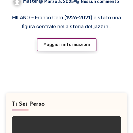
master
Marzo 3, 2025
Nessun commento
Gurrisi sabato 8 marzo alla
Camera del Lavoro di Milano
MILANO – Franco Cerri (1926-2021) è stato una
figura centrale nella storia del jazz in…
Maggiori informazioni
Ti Sei Perso