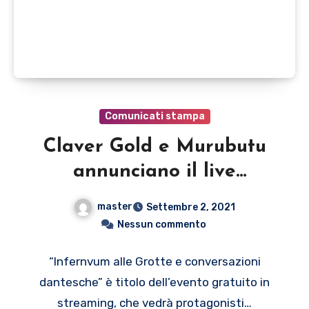
Comunicati stampa
Claver Gold e Murubutu
annunciano il live
streaming esclusivo dalle
master
Settembre 2, 2021
Grotte di Castellana
Nessun commento
“Infernvum alle Grotte e conversazioni
dantesche” è titolo dell’evento gratuito in
streaming, che vedrà protagonisti…