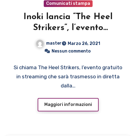
Comunicati stampa
Inoki lancia “The Heel
Strikers”, l’evento
streaming per scoprire i
master
Marzo 26, 2021
nuovi talenti del rap
Nessun commento
emergente
Si chiama The Heel Strikers, l’evento gratuito
in streaming che sarà trasmesso in diretta
dalla…
Maggiori informazioni