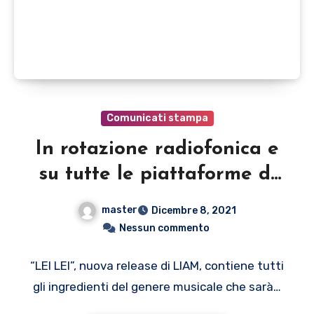
Comunicati stampa
In rotazione radiofonica e
su tutte le piattaforme di
streaming “LEI LEI” (BIT
master
Dicembre 8, 2021
Records), nuovo singolo di
Nessun commento
LIAM
“LEI LEI”, nuova release di LIAM, contiene tutti
gli ingredienti del genere musicale che sarà…