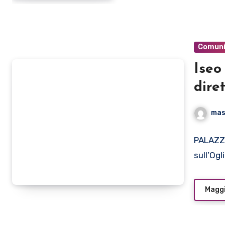
Comuni
Iseo
dire
chit
mas
lugl
PALAZZO
sull’Ogl
Maggi