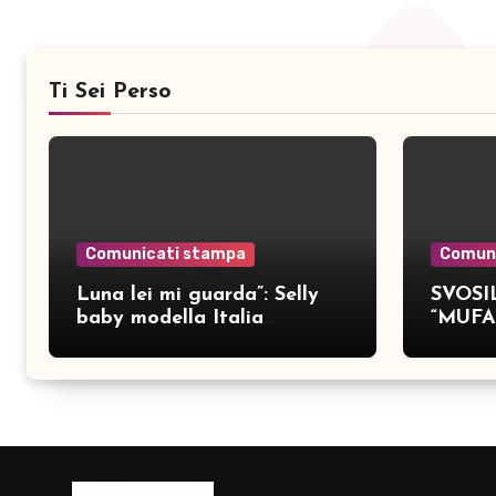
Ti Sei Perso
Comunicati stampa
Comun
Luna lei mi guarda”: Selly
SVOSIL
baby modella Italia
“MUFA
pubblica nove brani inediti