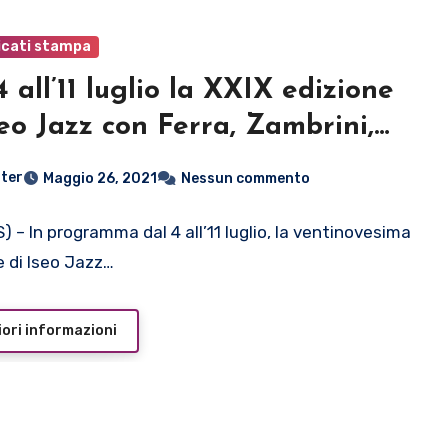
cati stampa
4 all’11 luglio la XXIX edizione
seo Jazz con Ferra, Zambrini,
a, JW Orchestra, Premazzi,
ter
Maggio 26, 2021
Nessun commento
kensteiner e molti altri
) – In programma dal 4 all’11 luglio, la ventinovesima
e di Iseo Jazz…
ori informazioni