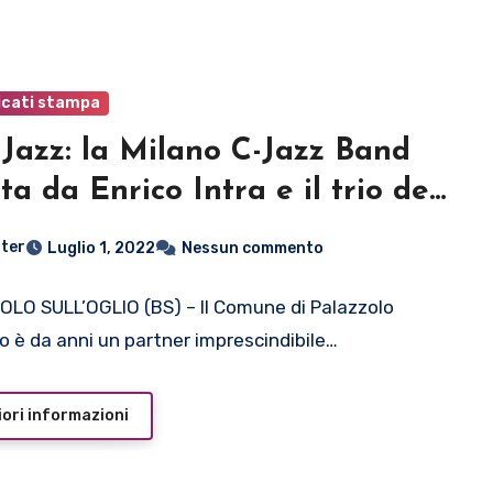
cati stampa
 Jazz: la Milano C-Jazz Band
tta da Enrico Intra e il trio del
arrista Fabrizio Bai sabato 2
ter
Luglio 1, 2022
Nessun commento
io a Palazzolo sull’Oglio (Bs)
LO SULL’OGLIO (BS) – Il Comune di Palazzolo
io è da anni un partner imprescindibile…
ori informazioni