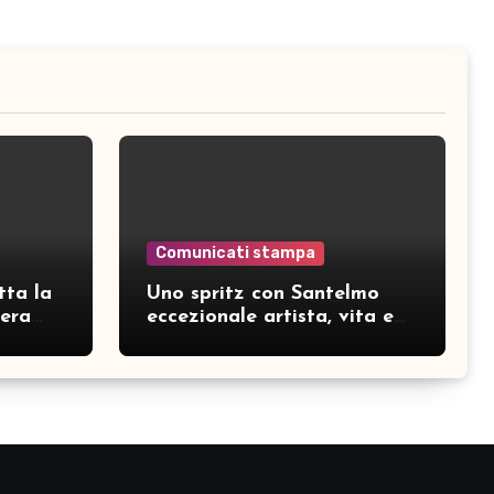
Comunicati stampa
tta la
Uno spritz con Santelmo
hera
eccezionale artista, vita e
curiosità partendo da “Che
ridere” (acoustic version)