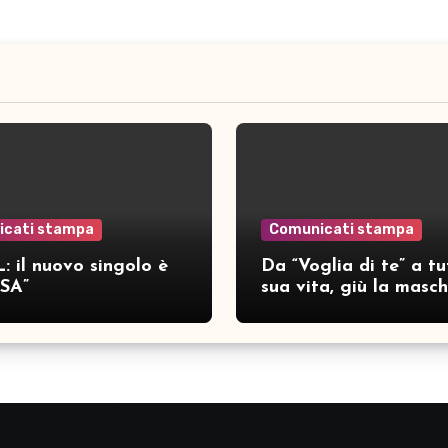
icati stampa
Comunicati stampa
: il nuovo singolo è
Da “Voglia di te” a tu
SA”
sua vita, giù la masc
per SAMAR