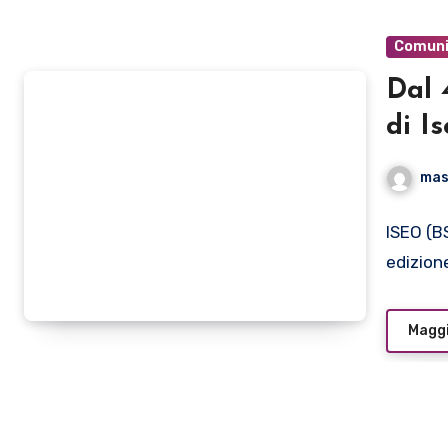
Comuni
Dal 
di I
Intr
mas
Plan
ISEO (BS
edizion
Maggi