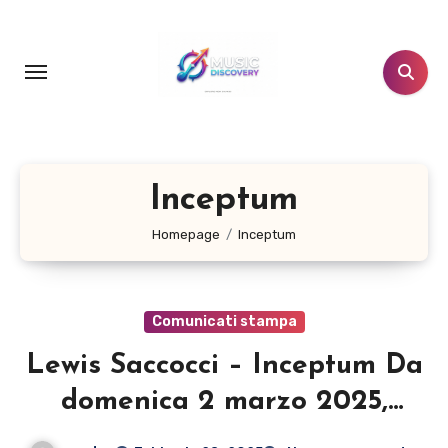
Salta
al
contenuto
Inceptum
Homepage
Inceptum
Comunicati stampa
Lewis Saccocci – Inceptum Da
domenica 2 marzo 2025,
disponibile il nuovo disco