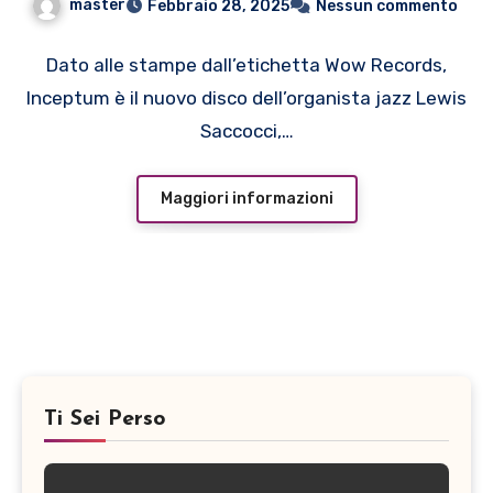
master
Febbraio 28, 2025
Nessun commento
Inceptum sulle piattaforme
digitali e in copia fisica. Lo
Dato alle stampe dall’etichetta Wow Records,
Inceptum è il nuovo disco dell’organista jazz Lewis
stesso giorno, alle 18:00,
Saccocci,…
l’album sarà presentato
ufficialmente in concerto alla
Maggiori informazioni
Casa del Jazz di Roma
Ti Sei Perso