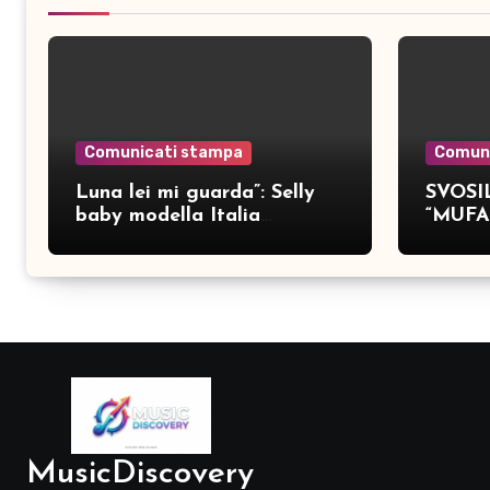
Comunicati stampa
Comun
Luna lei mi guarda”: Selly
SVOSIL
baby modella Italia
“MUFA
pubblica nove brani inediti
MusicDiscovery