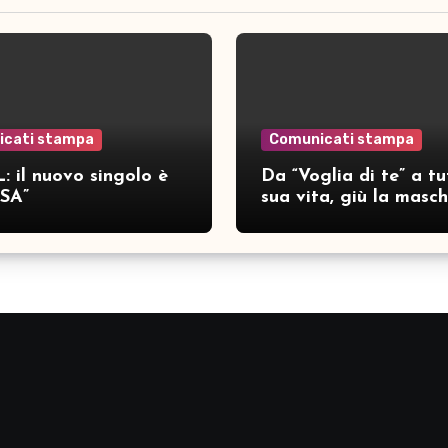
icati stampa
Comunicati stampa
: il nuovo singolo è
Da “Voglia di te” a tu
SA”
sua vita, giù la masc
per SAMAR