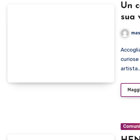
Un c
sua 
CHE
mas
Accogli
curiose
artista
Maggi
Comuni