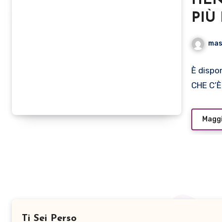
HENN
PIÙ 
sing
mas
È dispo
CHE C’È
Maggi
Ti Sei Perso