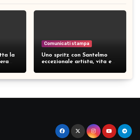
Comunicati stampa
tta la
Uno spritz con Santelmo
hera
eccezionale artista, vita e
curiosità partendo da “Che
ridere” (acoustic version)