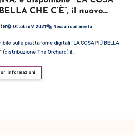
A: è disponibile “LA COSA
BELLA CHE C’È”, il nuovo
olo della cantautrice
ter
Ottobre 9, 2021
Nessun commento
nibile sulle piattafome digitali “LA COSA PIÙ BELLA
” (distribuzione The Orchard) il…
ori informazioni