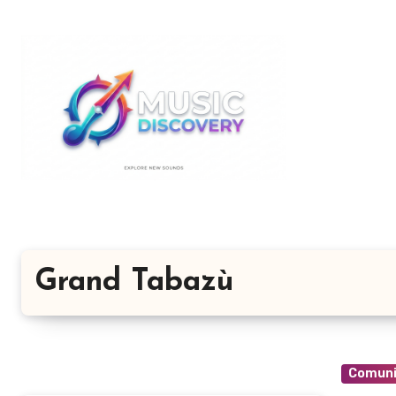
Salta
al
contenuto
Grand Tabazù
Comuni