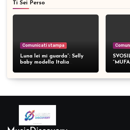
Ti Sei Perso
Comunicati stampa
Comun
Luna lei mi guarda”: Selly
SVOSIL
baby modella Italia
“MUFA
pubblica nove brani inediti