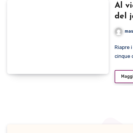
Al v
del 
Milano: si parte ma
mas
con 
Riapre i
cinque 
Maggi