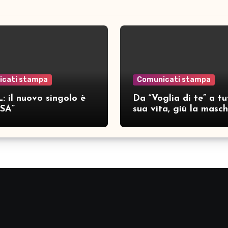
icati stampa
Comunicati stampa
: il nuovo singolo è
Da “Voglia di te” a tu
SA”
sua vita, giù la masc
per SAMAR