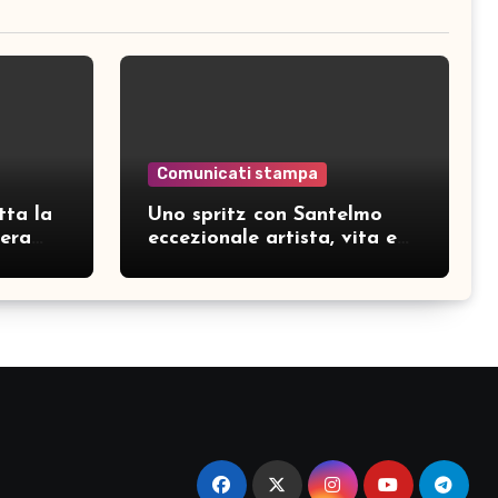
Comunicati stampa
tta la
Uno spritz con Santelmo
hera
eccezionale artista, vita e
curiosità partendo da “Che
ridere” (acoustic version)