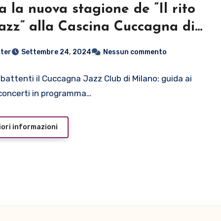
ia la nuova stagione de “Il rito
jazz” alla Cascina Cuccagna di
rtedì 1 ottobre
ter
Settembre 24, 2024
Nessun commento
il Magic Bus e Grand Tabazù
 battenti il Cuccagna Jazz Club di Milano: guida ai
concerti in programma…
ori informazioni