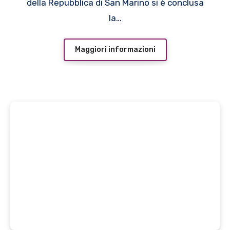
della Repubblica di San Marino si è conclusa
FESTIVAL PARTNER,
la…
GRAN GALÀ DEI
FESTIVAL
Maggiori informazioni