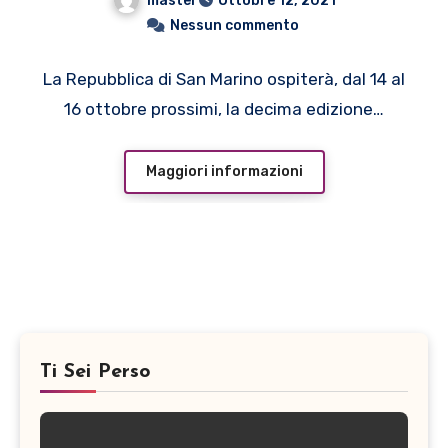
master
Ottobre 12, 2021
GRAN GALÀ DEI
Nessun commento
FESTIVAL DAL 14 AL 16
La Repubblica di San Marino ospiterà, dal 14 al
OTTOBRE PRESSO IL
16 ottobre prossimi, la decima edizione…
TEATRO TITANO (SAN
MARINO)
Maggiori informazioni
Ti Sei Perso