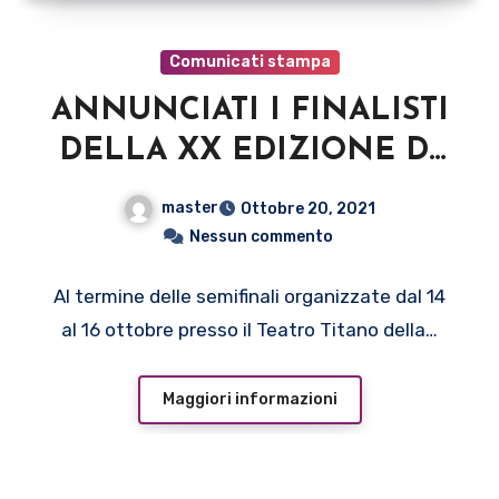
Comunicati stampa
ANNUNCIATI I FINALISTI
DELLA XX EDIZIONE DI
INTERNATIONAL
master
Ottobre 20, 2021
FESTIVAL PARTNER,
Nessun commento
GRAN GALÀ DEI
Al termine delle semifinali organizzate dal 14
FESTIVAL
al 16 ottobre presso il Teatro Titano della…
Maggiori informazioni