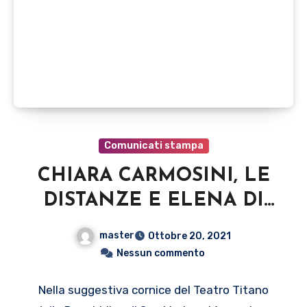
Comunicati stampa
CHIARA CARMOSINI, LE
DISTANZE E ELENA DI
MATOLA SONO I
master
Ottobre 20, 2021
VINCITORI DELLA
Nessun commento
DECIMA EDIZIONE DI
Nella suggestiva cornice del Teatro Titano
INTERNATIONAL