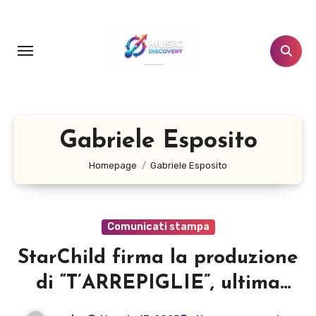
Salta
al
contenuto
Gabriele Esposito
Homepage
Gabriele Esposito
Comunicati stampa
StarChild firma la produzione
di “T’ARREPIGLIE”, ultima
fatica di Gabriele Esposito