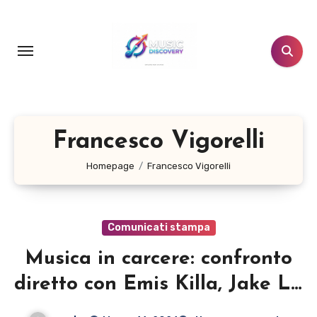
Salta
al
contenuto
Francesco Vigorelli
Homepage
Francesco Vigorelli
Comunicati stampa
Musica in carcere: confronto
diretto con Emis Killa, Jake La
Furia e Camilla Ghini