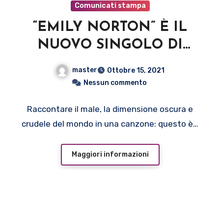
Comunicati stampa
“EMILY NORTON” È IL
NUOVO SINGOLO DI
TRUNCHELL, ETC., UN
master
Ottobre 15, 2021
BRANO CRUDO E
Nessun commento
DIRETTO CHE DISTURBA
Raccontare il male, la dimensione oscura e
LE COSCIENZE PER
crudele del mondo in una canzone: questo è…
SMUOVERLE
Maggiori informazioni