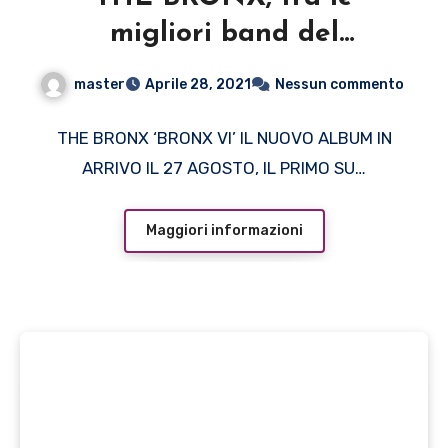
migliori band del
panorama punk-rock
master
Aprile 28, 2021
Nessun commento
californiano, annunciano il
nuovo album ‘BRONX VI’
THE BRONX ‘BRONX VI’ IL NUOVO ALBUM IN
ARRIVO IL 27 AGOSTO, IL PRIMO SU…
ed i primi due singoli
Maggiori informazioni