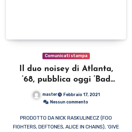
Comunicati stampa
Il duo noisey di Atlanta,
’68, pubblica oggi ‘Bad
Bite’, il nuovo singolo
master
Febbraio 17, 2021
tratto da ‘Give One Take
Nessun commento
One’, il rumoroso nuovo
PRODOTTO DA NICK RASKULINECZ (FOO
album in arrivo il 26 marzo
FIGHTERS, DEFTONES, ALICE IN CHAINS), ‘GIVE