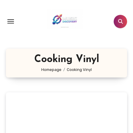
Salta
al
contenuto
Cooking Vinyl
Homepage
Cooking Vinyl