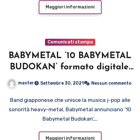
Maggiori informazioni
Comunicati stampa
BABYMETAL ’10 BABYMETAL
BUDOKAN’ formato digitale:
29 settembre formato fisico:
master
Settembre 30, 2021
Nessun commento
15 ottobre Cooking Vinyl –
Egea Music – The Orchard
Band giapponese che unisce la musica j-pop alle
sonorità heavy-metal, Babymetal annunciano ’10
Babymetal Budokan’,…
Maggiori informazioni