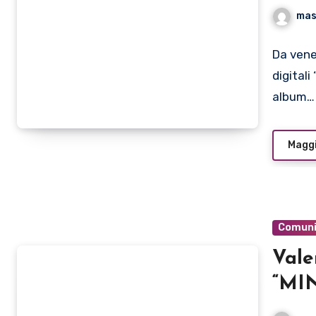
“MI
mas
Da vene
digitali
album…
Maggi
Comuni
Vale
“MIN
anti