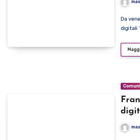
mas
“MI
Da vene
digitali
Maggi
Comuni
Fran
digi
alb
mas