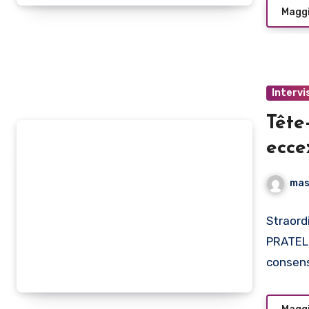
Maggi
Intervi
Tête
ecce
mas
Straord
PRATELL
consen