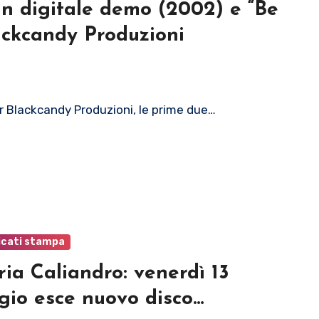
in digitale demo (2002) e “Be
ackcandy Produzioni
er Blackcandy Produzioni, le prime due…
cati stampa
ria Caliandro: venerdì 13
io esce nuovo disco