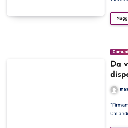
Maggi
Comuni
Da v
disp
radi
mas
(Bla
sin
“Firmam
Caliand