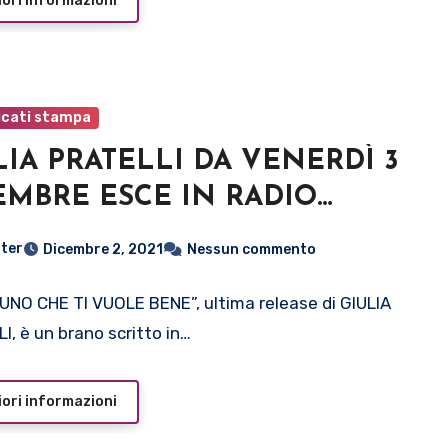
ori informazioni
cati stampa
LIA PRATELLI DA VENERDÌ 3
EMBRE ESCE IN RADIO
ALCUNO CHE TI VUOLE
ter
Dicembre 2, 2021
Nessun commento
E” (feat. BIANCO) BRANO
 ANTICIPA IL NUOVO
NO CHE TI VUOLE BENE”, ultima release di GIULIA
I, è un brano scritto in…
BUM
ori informazioni