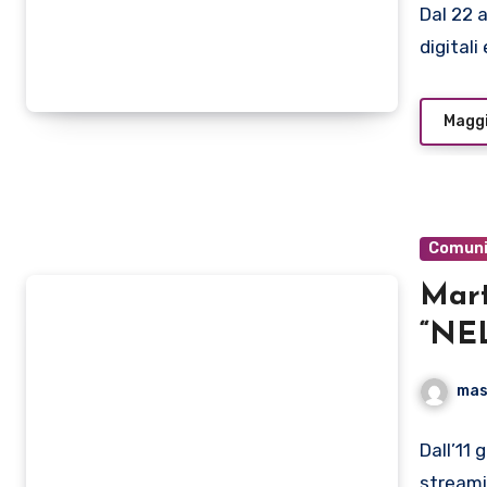
Dal 22 
digital
Maggi
Comuni
Mart
“NE
alb
mas
Dall’11
stream