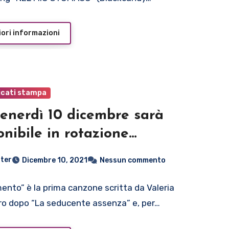
ori informazioni
cati stampa
enerdì 10 dicembre sarà
onibile in rotazione
ofonica “Firmamento”
ter
Dicembre 10, 2021
Nessun commento
ckcandy Produzioni), il nuovo
golo di VALERIA CALIANDRO
ento” è la prima canzone scritta da Valeria
ro dopo “La seducente assenza” e, per…