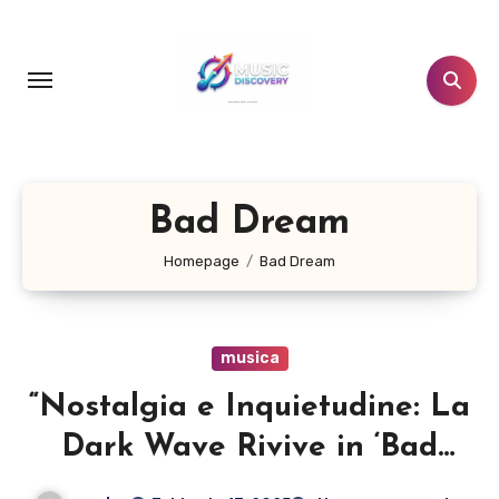
Salta
al
contenuto
Bad Dream
Homepage
Bad Dream
musica
“Nostalgia e Inquietudine: La
Dark Wave Rivive in ‘Bad
Dream'”