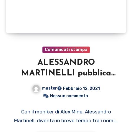
Comunicati stampa
ALESSANDRO
MARTINELLI pubblica
oggi ‘LOST SOUL –
master
Febbraio 12, 2021
PERCEPTION’, primo
Nessun commento
brano tratto dal disco al
Con il moniker di Alex Mine, Alessandro
piano solo in arrivo il 26
Martinelli diventa in breve tempo tra i nomi…
febb (Memory Rec/Believe)