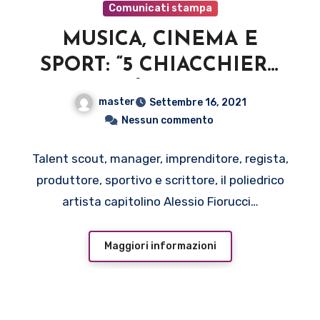
Comunicati stampa
MUSICA, CINEMA E
SPORT: “5 CHIACCHIERE
CON…” È IL NUOVO
master
Settembre 16, 2021
FORMAT EDUCATIVO DI
Nessun commento
ALESSIO FIORUCCI
Talent scout, manager, imprenditore, regista,
produttore, sportivo e scrittore, il poliedrico
artista capitolino Alessio Fiorucci…
Maggiori informazioni