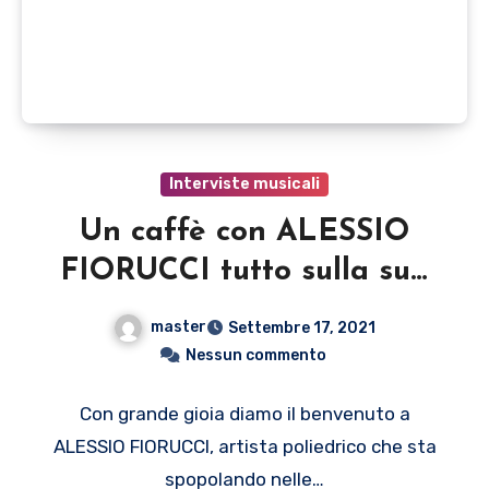
Interviste musicali
Un caffè con ALESSIO
FIORUCCI tutto sulla sua
vita e su 5 CHIACCHIERE
master
Settembre 17, 2021
CON…
Nessun commento
Con grande gioia diamo il benvenuto a
ALESSIO FIORUCCI, artista poliedrico che sta
spopolando nelle…