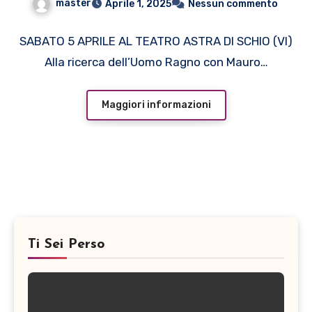
master
Aprile 1, 2025
Nessun commento
Mauro Repetto, FONDATORE
DEGLI 883
SABATO 5 APRILE AL TEATRO ASTRA DI SCHIO (VI)
Alla ricerca dell’Uomo Ragno con Mauro…
Maggiori informazioni
Ti Sei Perso