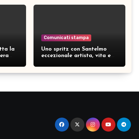
Comunicati stampa
tta la
Uno spritz con Santelmo
hera
eccezionale artista, vita e
curiosità partendo da “Che
ridere” (acoustic version)