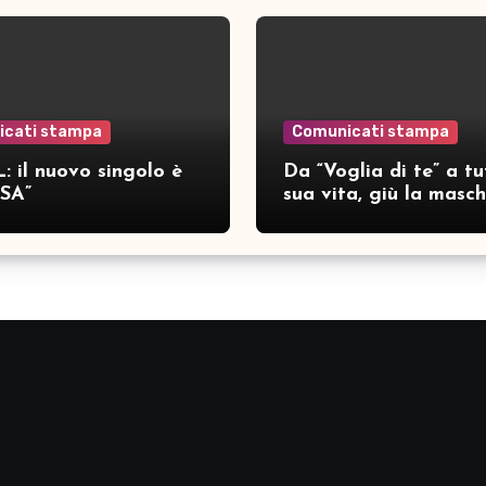
icati stampa
Comunicati stampa
: il nuovo singolo è
Da “Voglia di te” a tu
SA”
sua vita, giù la masc
per SAMAR