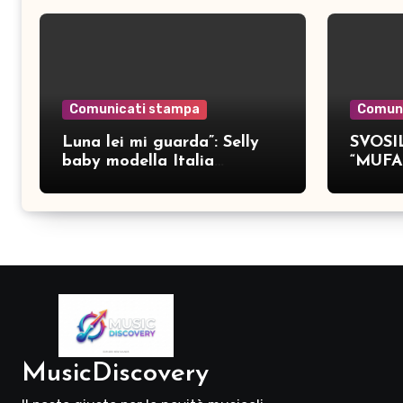
Comunicati stampa
Comun
Luna lei mi guarda”: Selly
SVOSIL
baby modella Italia
“MUFA
pubblica nove brani inediti
MusicDiscovery