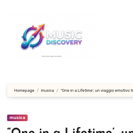
Salta
al
contenuto
Homepage
musica
“One in a Lifetime’, un viaggio emotivo 
musica