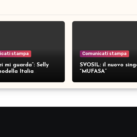
icati stampa
Comunicati stampa
i mi guarda”: Selly
SVOSIL: il nuovo sing
odella Italia
“MUFASA”
ca nove brani inediti