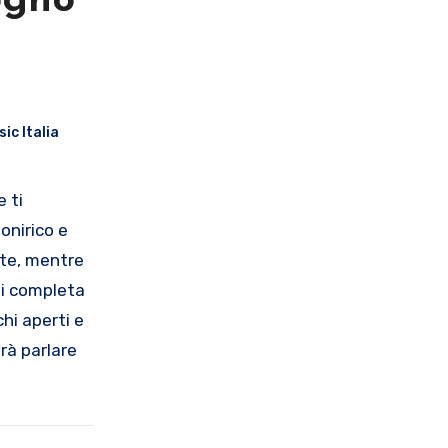
ogno
ic Italia
 onirico e
nte, mentre
si completa
hi aperti e
rà parlare