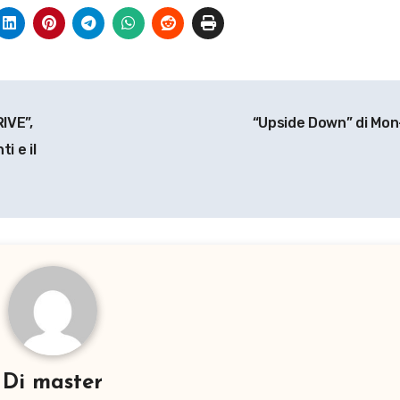
IVE”,
“Upside Down” di Mo
i e il
Di
master