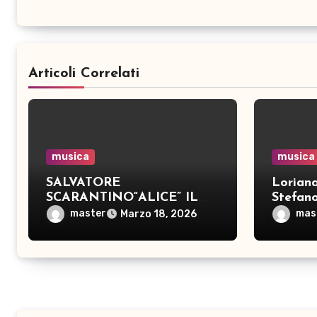
Articoli Correlati
musica
musica
SALVATORE
Lorian
SCARANTINO“ALICE” IL
Stefan
NUOVO SINGOLO IN
con una
master
mas
Marzo 18, 2026
USCITA IL 6 FEBBRAIO
“Lilli, 
2026