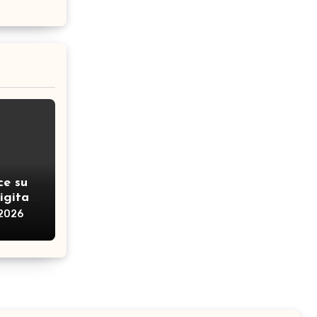
ce su
igitali
 brano
 2026
za