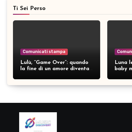
Ti Sei Perso
Comunicati stampa
Comun
Lulù, “Game Over”: quando
Luna le
la fine di un amore diventa
baby m
consapevolezza
pubbli