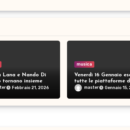
musica
a Lana e Nando Di
Venerdì 16 Gennaio es
o tornano insieme
tutte le piattaforme d
 nuova sigla anime:
“Il silenzio uccide”, un
ter
master
Febbraio 21, 2026
Gennaio 15,
un guaio tira l’altro”
che rompe l’indifferen