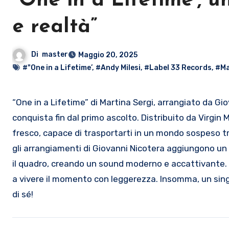
“One in a Lifetime’, 
e realtà”
Di
master
Maggio 20, 2025
#"One in a Lifetime’
,
#Andy Milesi
,
#Label 33 Records
,
#Ma
“One in a Lifetime” di Martina Sergi, arrangiato da Giovanni Nicotera e prodotto da Andy Milesi, è un singolo che ti
conquista fin dal primo ascolto. Distribuito da Virgin M
fresco, capace di trasportarti in un mondo sospeso tr
gli arrangiamenti di Giovanni Nicotera aggiungono un
il quadro, creando un sound moderno e accattivante. È
a vivere il momento con leggerezza. Insomma, un sing
di sé!