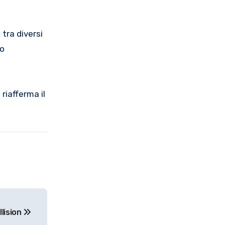
tra diversi
do
riafferma il
llision