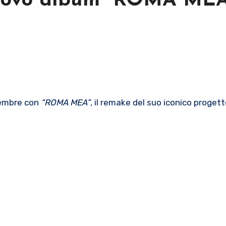
nuovo album “ROMA ME
icembre con
“ROMA MEA”
, il remake del suo iconico proget