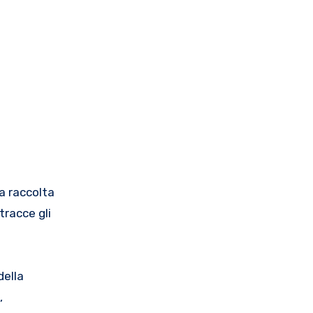
na raccolta
tracce gli
della
,