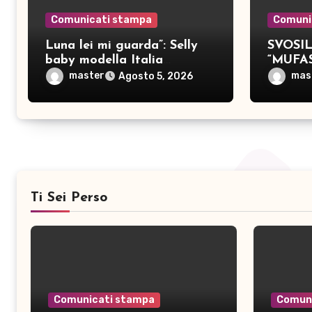
Comunicati stampa
Comuni
Luna lei mi guarda”: Selly
SVOSIL:
baby modella Italia
“MUFA
pubblica nove brani inediti
master
mas
Agosto 5, 2026
Ti Sei Perso
Comunicati stampa
Comun