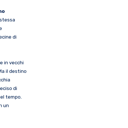
no
 stessa
e
ecine di
se in vecchi
a il destino
cchia
eciso di
nel tempo.
n un