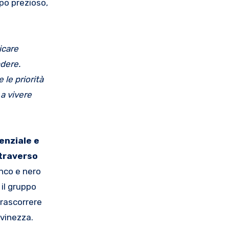
po prezioso,
icare
ndere.
 le priorità
 a vivere
enziale e
ttraverso
nco e nero
il gruppo
trascorrere
ovinezza.