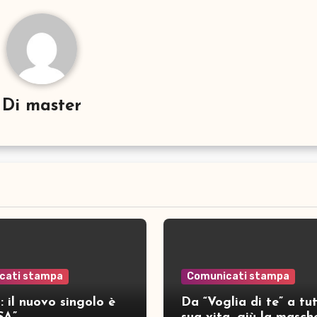
Di
master
cati stampa
Comunicati stampa
 il nuovo singolo è
Da “Voglia di te” a tut