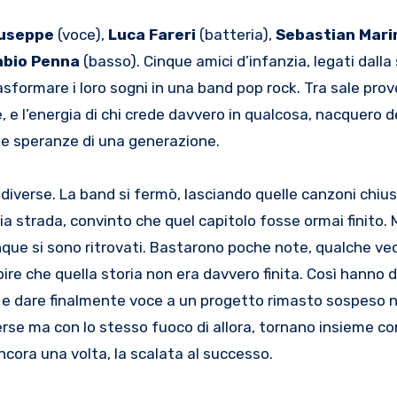
iuseppe
(voce),
Luca Fareri
(batteria),
Sebastian Mari
abio Penna
(basso). Cinque amici d’infanzia, legati dalla
rasformare i loro sogni in una band pop rock. Tra sale prov
, e l’energia di chi crede davvero in qualcosa, nacquero d
 le speranze di una generazione.
ttà diverse. La band si fermò, lasciando quelle canzoni chiu
a strada, convinto che quel capitolo fosse ormai finito. M
cinque si sono ritrovati. Bastarono poche note, qualche ve
ire che quella storia non era davvero finita. Così hanno d
ani e dare finalmente voce a un progetto rimasto sospeso 
verse ma con lo stesso fuoco di allora, tornano insieme co
ancora una volta, la scalata al successo.