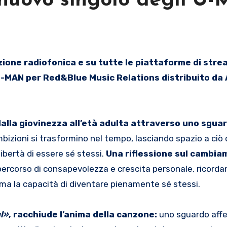
 nuovo singolo degli U
i U-MAN per Red&Blue Music Relations distribuito da
dalla giovinezza all’età adulta attraverso uno sgua
bizioni si trasformino nel tempo, lasciando spazio a ciò
a libertà di essere sé stessi.
Una riflessione sul cambia
percorso di consapevolezza e crescita personale, ricordan
i, ma la capacità di diventare pienamente sé stessi.
l»
, racchiude l’anima della canzone:
uno sguardo aff