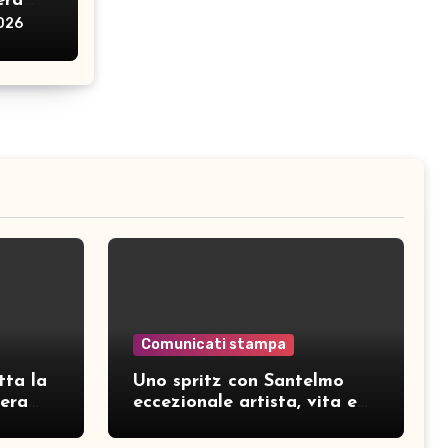
era
2026
Comunicati stampa
tta la
Uno spritz con Santelmo
hera
eccezionale artista, vita e
curiosità partendo da “Che
ridere” (acoustic version)