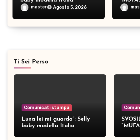
baby modella Italia
“MUFA
pubblica nove brani inediti
master
mas
Agosto 5, 2026
Ti Sei Perso
Comunicati stampa
Comun
Luna lei mi guarda”: Selly
SVOSIL
baby modella Italia
“MUFA
pubblica nove brani inediti