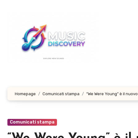
Salta
al
contenuto
Homepage
Comunicati stampa
“We Were Young” è il nuovo
Comunicati stampa