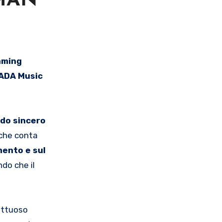
-MAN
 ADA Music
rdo sincero
 che conta
mento e sul
do che il
ettuoso