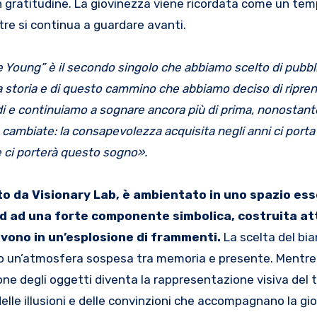
in gratitudine. La giovinezza viene ricordata come un tem
re si continua a guardare avanti.
Young” è il secondo singolo che abbiamo scelto di pubbl
a storia e di questo cammino che abbiamo deciso di ripre
di e continuiamo a sognare ancora più di prima, nonostante
 cambiate: la consapevolezza acquisita negli anni ci porta
 ci porterà questo sogno».
ato da Visionary Lab, è ambientato in uno spazio ess
d ad una forte componente simbolica, costruita a
lvono in un’esplosione di frammenti.
La scelta del bia
ndo un’atmosfera sospesa tra memoria e presente. Mentre 
ione degli oggetti diventa la rappresentazione visiva del 
elle illusioni e delle convinzioni che accompagnano la gi