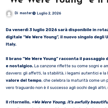
“We Were Young” è il
Di
master
Luglio 2, 2026
Da venerdì 3 luglio 2026 sarà disponibile in rotazione radiofonica e su tutte le piattaforme di streaming
digitale “We Were Young”, il nuovo singolo degl
Italy.
Il brano “We Were Young” racconta il passaggio 
e nostalgico.
La canzone riflette su come sogni e am
davvero: gli affetti, la stabilità, i legami autentici e l
valore del tempo
, che celebra la maturità come un 
vero traguardo non è il successo agli occhi degli altr
Il ritornello,
«We Were Young, it’s awfully beautifu