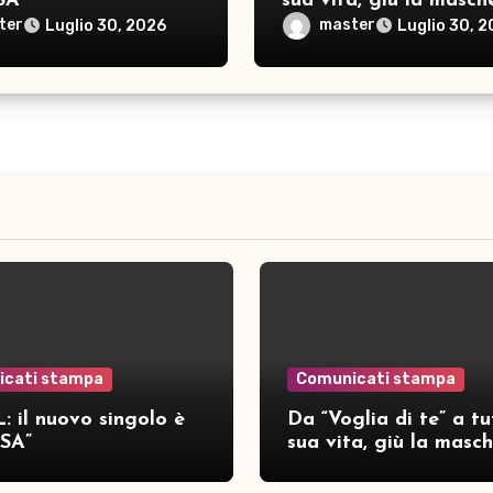
SA”
sua vita, giù la masch
per SAMAR
ter
master
Luglio 30, 2026
Luglio 30, 
icati stampa
Comunicati stampa
: il nuovo singolo è
Da “Voglia di te” a tu
SA”
sua vita, giù la masc
per SAMAR