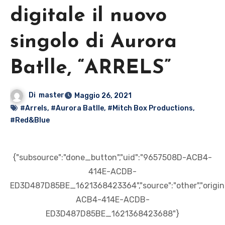
digitale il nuovo
singolo di Aurora
Batlle, “ARRELS”
Di
master
Maggio 26, 2021
#Arrels
,
#Aurora Batlle
,
#Mitch Box Productions
,
#Red&Blue
{"subsource":"done_button","uid":"9657508D-ACB4-
414E-ACDB-
ED3D487D85BE_1621368423364","source":"other","origin"
ACB4-414E-ACDB-
ED3D487D85BE_1621368423688"}