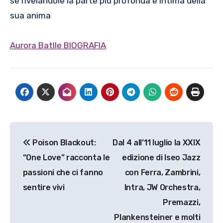
sé rivelandole la parte più profonda e intima della
sua anima
Aurora Batlle BIOGRAFIA
Navigazione
Poison Blackout:
Dal 4 all’11 luglio la XXIX
articoli
“One Love” racconta le
edizione di Iseo Jazz
passioni che ci fanno
con Ferra, Zambrini,
sentire vivi
Intra, JW Orchestra,
Premazzi,
Plankensteiner e molti