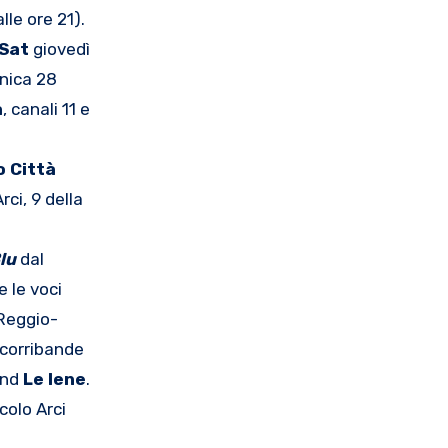
alle ore 21).
 Sat
giovedì
enica 28
a
, canali 11 e
o Città
Arci, 9 della
lu
dal
e le voci
 Reggio-
 scorribande
and
Le Iene
.
colo Arci