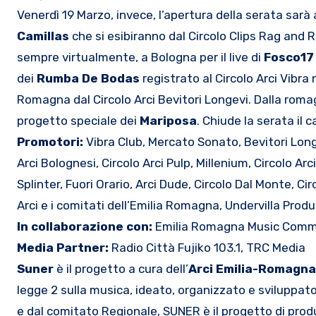
Venerdì 19 Marzo, invece, l’apertura della serata sarà 
Camillas
che si esibiranno dal Circolo Clips Rag and 
sempre virtualmente, a Bologna per il live di
Fosco17
dei
Rumba De Bodas
registrato al Circolo Arci Vibra
Romagna dal Circolo Arci Bevitori Longevi. Dalla roma
progetto speciale dei
Mariposa
. Chiude la serata il
Promotori:
Vibra Club, Mercato Sonato, Bevitori Longe
Arci Bolognesi, Circolo Arci Pulp, Millenium, Circolo Arc
Splinter, Fuori Orario, Arci Dude, Circolo Dal Monte, Ci
Arci e i comitati dell’Emilia Romagna, Undervilla Pro
In collaborazione con:
Emilia Romagna Music Commiss
Media Partner:
Radio Città Fujiko 103.1, TRC Media
Suner
è il progetto a cura dell’
Arci Emilia-Romagn
legge 2 sulla musica, ideato, organizzato e sviluppato 
e dal comitato Regionale, SUNER è il progetto di produ