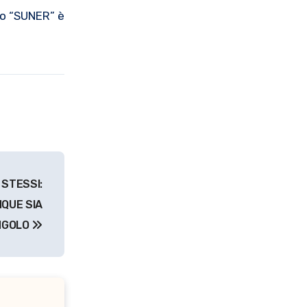
sso “SUNER” è
 STESSI:
NQUE SIA
INGOLO