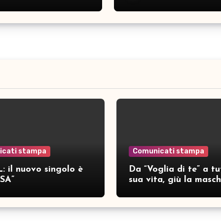
icati stampa
Comunicati stampa
: il nuovo singolo è
Da “Voglia di te” a tu
SA”
sua vita, giù la masc
per SAMAR