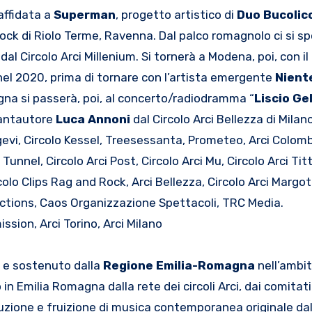
affidata a
Superman
, progetto artistico di
Duo Bucolico
Rock di Riolo Terme, Ravenna. Dal palco romagnolo ci si s
dal Circolo Arci Millenium. Si tornerà a Modena, poi, con il 
 nel 2020, prima di tornare con l’artista emergente
Nient
gna si passerà, poi, al concerto/radiodramma “
Liscio Gel
 cantautore
Luca Annoni
dal Circolo Arci Bellezza di Milan
vi, Circolo Kessel, Treesessanta, Prometeo, Arci Colombof
i Tunnel, Circolo Arci Post, Circolo Arci Mu, Circolo Arci Tit
rcolo Clips Rag and Rock, Arci Bellezza, Circolo Arci Margot
ductions, Caos Organizzazione Spettacoli, TRC Media.
ion, Arci Torino, Arci Milano
a
e sostenuto dalla
Regione Emilia-Romagna
nell’ambit
in Emilia Romagna dalla rete dei circoli Arci, dai comitati 
zione e fruizione di musica contemporanea originale dal v