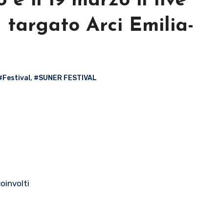
e il 19 marzo il live
 targato Arci Emilia-
#Festival
,
#SUNER FESTIVAL
coinvolti