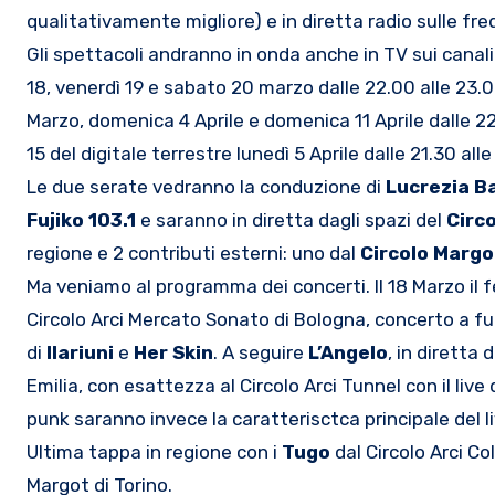
qualitativamente migliore) e in diretta radio sulle fr
Gli spettacoli andranno in onda anche in TV sui canali
18, venerdì 19 e sabato 20 marzo dalle 22.00 alle 23.
Marzo, domenica 4 Aprile e domenica 11 Aprile dalle 22.
15 del digitale terrestre lunedì 5 Aprile dalle 21.30 all
Le due serate vedranno la conduzione di
Lucrezia B
Fujiko 103.1
e saranno in diretta dagli spazi del
Circo
regione e 2 contributi esterni: uno dal
Circolo Margo
Ma veniamo al programma dei concerti. Il 18 Marzo il fes
Circolo Arci Mercato Sonato di Bologna, concerto a f
di
Ilariuni
e
Her Skin
. A seguire
L’Angelo
, in diretta 
Emilia, con esattezza al Circolo Arci Tunnel con il live
punk saranno invece la caratterisctca principale del l
Ultima tappa in regione con i
Tugo
dal Circolo Arci Co
Margot di Torino.