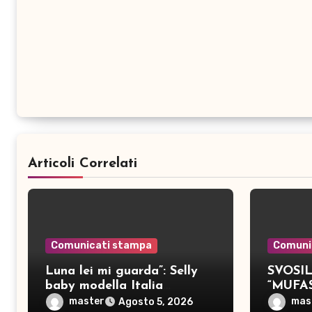
Articoli Correlati
Comunicati stampa
Comuni
Luna lei mi guarda”: Selly
SVOSIL:
baby modella Italia
“MUFA
pubblica nove brani inediti
master
mas
Agosto 5, 2026