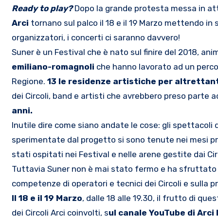
Ready to play?
Dopo la grande protesta messa in a
Arci
tornano sul palco il 18 e il 19 Marzo mettendo in 
organizzatori, i concerti ci saranno davvero!
Suner è un Festival che è nato sul finire del 2018, an
emiliano-romagnoli
che hanno lavorato ad un percors
Regione.
13 le residenze artistiche per altrettan
dei Circoli, band e artisti che avrebbero preso parte a
anni.
Inutile dire come siano andate le cose: gli spettacoli
sperimentate dal progetto si sono tenute nei mesi pr
stati ospitati nei Festival e nelle arene gestite dai Cir
Tuttavia Suner non è mai stato fermo e ha sfruttato q
competenze di operatori e tecnici dei Circoli e sulla 
Il 18 e il 19 Marzo
, dalle 18 alle 19.30, il frutto di qu
dei Circoli Arci coinvolti, s
ul canale YouTube di Arci