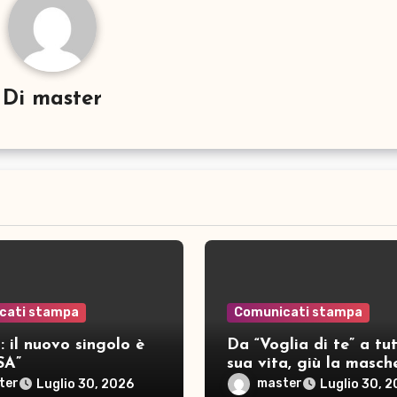
Di
master
cati stampa
Comunicati stampa
 il nuovo singolo è
Da “Voglia di te” a tut
SA”
sua vita, giù la masch
per SAMAR
ter
master
Luglio 30, 2026
Luglio 30, 