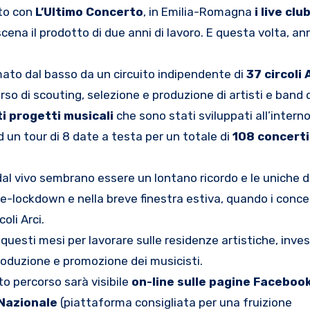
tto con
L’Ultimo Concerto
, in Emilia-Romagna
i live clu
scena il prodotto di due anni di lavoro. E questa volta, an
imato dal basso da un circuito indipendente di
37 circoli 
o di scouting, selezione e produzione di artisti e band 
ti progetti musicali
che sono stati sviluppati all’interno
d un tour di 8 date a testa per un totale di
108 concerti
 dal vivo sembrano essere un lontano ricordo e le uniche 
e-lockdown e nella breve finestra estiva, quando i conce
coli Arci.
uesti mesi per lavorare sulle residenze artistiche, inve
produzione e promozione dei musicisti.
esto percorso sarà visibile
on-line sulle pagine Facebook
 Nazionale
(piattaforma consigliata per una fruizione