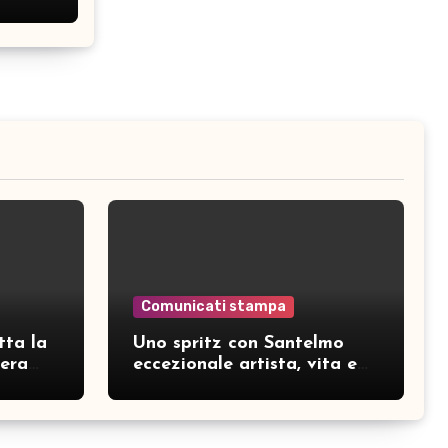
Comunicati stampa
tta la
Uno spritz con Santelmo
hera
eccezionale artista, vita e
curiosità partendo da “Che
ridere” (acoustic version)