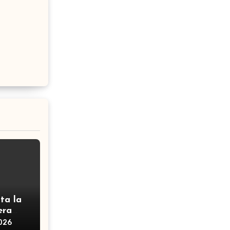
ta la
era
2026