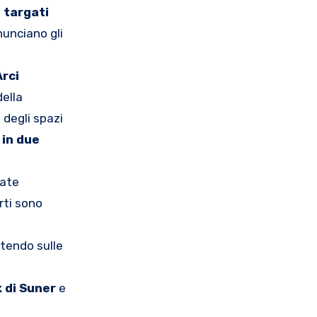
b targati
nunciano gli
Arci
della
 degli spazi
 in due
date
rti sono
stendo sulle
 di Suner
e