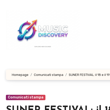
Salta
al
contenuto
Homepage
Comunicati stampa
SUNER FESTIVAL: il 18 e il 1
Comunicati stampa