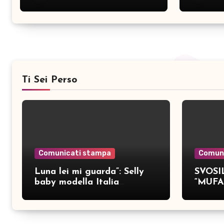
Ti Sei Perso
Comunicati stampa
Comun
Luna lei mi guarda”: Selly
SVOSIL
baby modella Italia
“MUFA
pubblica nove brani inediti