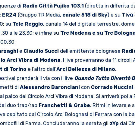
equenze di
Radio Città Fujiko 103.1
(diretta in differita d
:
ER24
(Gruppo TR Media,
canale 518 di Sky
) e su
Tivù
00; su
Tele Reggio
, canale 14 del digitale terrestre, dom
30 alle 23.30; e infine su
Trc Modena e su Trc Bologn
e 00.30.
arzaghi
e
Claudio Succi
dell’emittente bolognese
Radi
lo Arci Vibra di Modena
. I live proverranno da 11 circoli 
t di Torino
e l’altro dall’
Arci Bellezza di Milano.
tival prenderà il via con il live
Quando Tutto Diventò B
umetti di
Alessandro Baronciani
con
Corrado Nuccini
dal palco del Circolo Arci Vibra di Modena. Si arriverà poi a
 del duo trap/rap
Franchetti & Grabe
. Ritmi in levare e
ive ospitato dal Circolo Arci Bolognesi di Ferrara con la b
lombofili di Parma. Concluderanno la serata gli
zYp
dal Cir