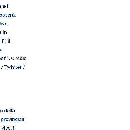
 e I
posterà,
live
e
in
li”
, il
o.
ili, Circolo
ty Twister /
o della
provinciali
ivo. Il