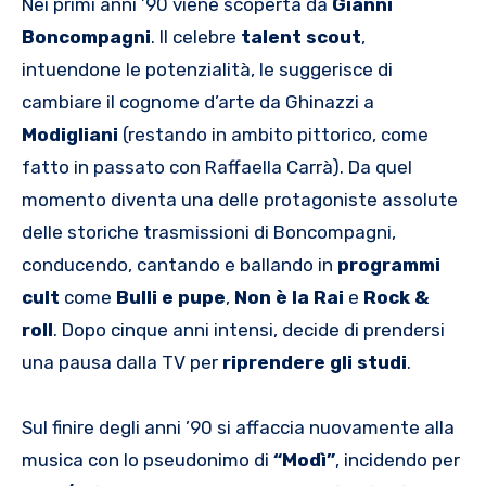
Nei primi anni ’90 viene scoperta da
Gianni
Boncompagni
. Il celebre
talent scout
,
intuendone le potenzialità, le suggerisce di
cambiare il cognome d’arte da Ghinazzi a
Modigliani
(restando in ambito pittorico, come
fatto in passato con Raffaella Carrà). Da quel
momento diventa una delle protagoniste assolute
delle storiche trasmissioni di Boncompagni,
conducendo, cantando e ballando in
programmi
cult
come
Bulli e pupe
,
Non è la Rai
e
Rock &
roll
. Dopo cinque anni intensi, decide di prendersi
una pausa dalla TV per
riprendere gli studi
.
Sul finire degli anni ’90 si affaccia nuovamente alla
musica con lo pseudonimo di
“Modì”
, incidendo per