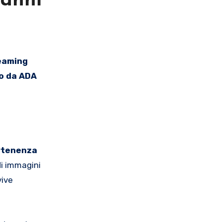
vanni
to da ADA
artenenza
di immagini
vive