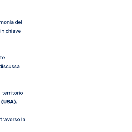
armonia del
 in chiave
ate
ndiscussa
 territorio
 (USA).
ttraverso la