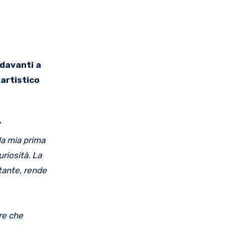
 davanti a
artistico
la mia prima
riosità. La
rtante, rende
ere che