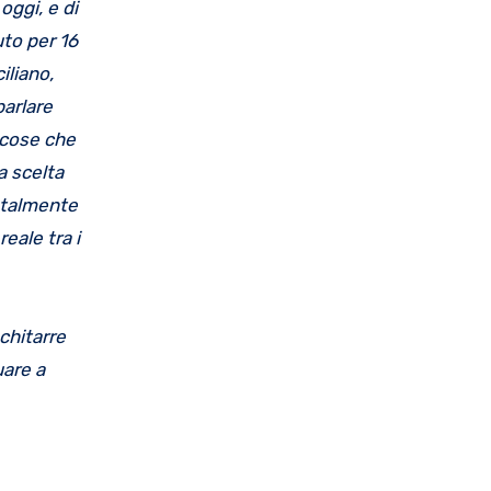
oggi, e di
uto per 16
iliano,
parlare
o cose che
a scelta
totalmente
eale tra i
chitarre
uare a