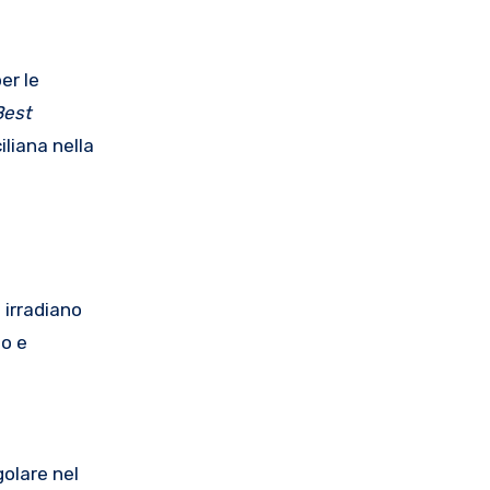
er le
Best
iliana nella
i irradiano
to e
golare nel