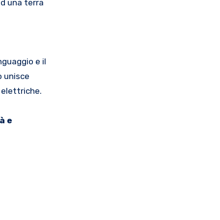
ad una terra
nguaggio e il
o unisce
elettriche.
à e