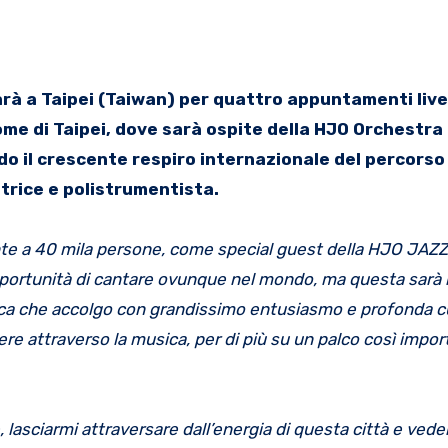
arà a Taipei (Taiwan) per quattro appuntamenti live
Dome di Taipei, dove sarà ospite della HJO Orchestra
o il crescente respiro internazionale del percorso 
ttrice e polistrumentista.
ronte a 40 mila persone, come special guest della HJO JAZZ
ortunità di cantare ovunque nel mondo, ma questa sarà 
stica che accolgo con grandissimo entusiasmo e profonda cu
ere attraverso la musica, per di più su un palco così impo
 lasciarmi attraversare dall’energia di questa città e ved