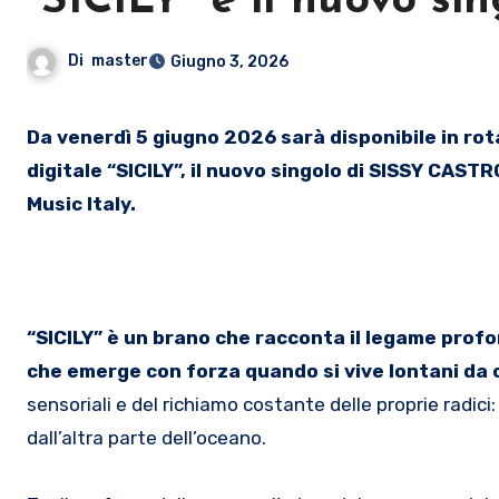
“SICILY” è il nuovo si
Di
master
Giugno 3, 2026
Da venerdì 5 giugno 2026 sarà disponibile in rotazione radiofonica e su tutte le piattaforme di streaming
digitale “SICILY”, il nuovo singolo di SISSY CA
Music Italy.
“SICILY” è un brano che racconta il legame profo
che emerge con forza quando si vive lontani da 
sensoriali e del richiamo costante delle proprie radici:
dall’altra parte dell’oceano.