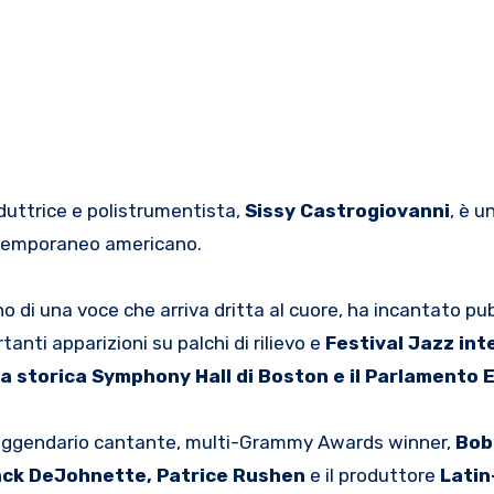
oduttrice e polistrumentista,
Sissy Castrogiovanni
, è u
ontemporaneo americano.
no di una voce che arriva dritta al cuore, ha incantato pu
anti apparizioni su palchi di rilievo e
Festival Jazz int
 la storica Symphony Hall di Boston e il Parlamento 
 il leggendario cantante, multi-Grammy Awards winner,
Bob
ck DeJohnette, Patrice Rushen
e il produttore
Lati