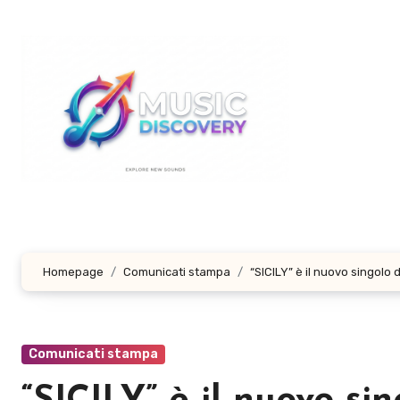
Salta
al
contenuto
Homepage
Comunicati stampa
“SICILY” è il nuovo singolo 
Comunicati stampa