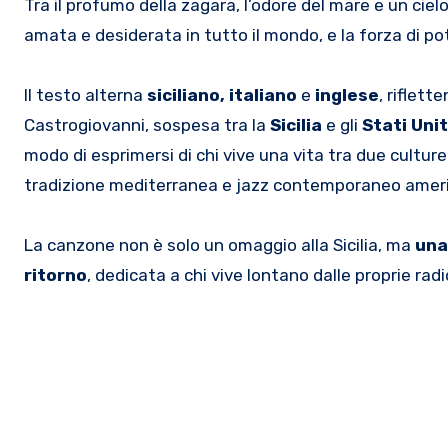
Tra il profumo della zagara, l’odore del mare e un ciel
amata e desiderata in tutto il mondo, e la forza di po
Il testo alterna
siciliano, italiano
e
inglese
, riflett
Castrogiovanni, sospesa tra la
Sicilia
e gli
Stati Unit
modo di esprimersi di chi vive una vita tra due culture
tradizione mediterranea e jazz contemporaneo america
La canzone non è solo un omaggio alla Sicilia, ma
una
ritorno
, dedicata a chi vive lontano dalle proprie rad