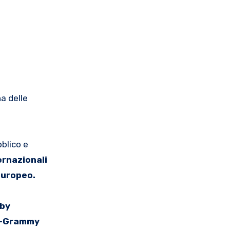
na delle
bblico e
ernazionali
Europeo.
by
n-Grammy