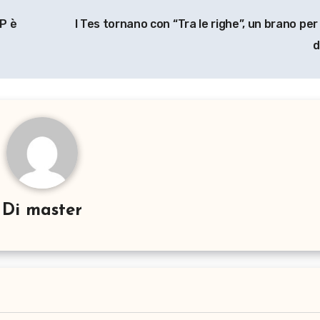
EP è
I Tes tornano con “Tra le righe”, un brano per
d
Di
master