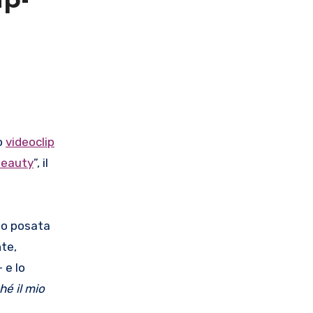
ap-
co
videoclip
eauty
”, il
to posata
nte,
– e lo
hé il mio