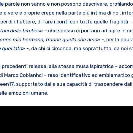
e parole non sanno e non possono descrivere, profilando
e e vere e proprie crepe nella parte più intima di noi, int
i di riflettere, di fare i conti con tutte quelle fragilità –
trici delle bitches
» – che spesso ci portano ad agire in n
donne mio hermano, tranne quella che amo
» -, per la paur
 quel lato
» -, da chi ci circonda, ma soprattutto, da noi s
e precedenti release, alla stessa musa ispiratrice – ac
va di Marco Cobianhci – reso identificativo ed emblematico g
teen17, supportato dalla sua capacità di trascendere dal
delle emozioni umane.