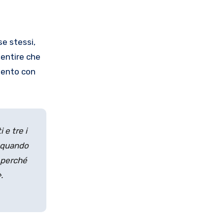
se stessi,
entire che
amento con
 e tre i
i quando
, perché
.