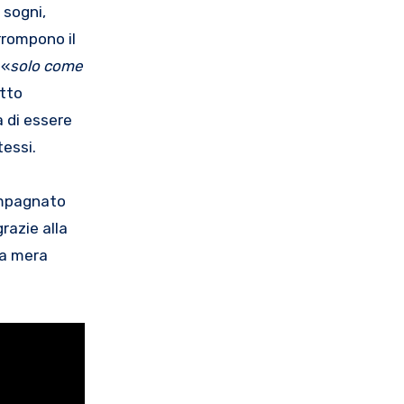
 sogni,
errompono il
 «
solo come
etto
a di essere
tessi.
compagnato
razie alla
la mera