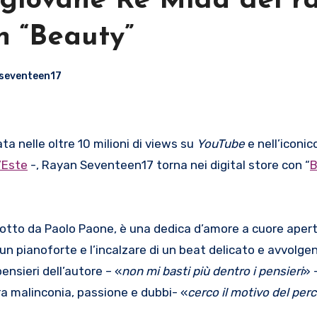
 giovane Re Mida del r
n “Beauty”
seventeen17
ata nelle oltre 10 milioni di views su
YouTube
e nell’iconi
’Este
-, Rayan Seventeen17 torna nei digital store con “
B
odotto da Paolo Paone, è una dedica d’amore a cuore aper
i un pianoforte e l’incalzare di un beat delicato e avvolge
ensieri dell’autore – «
non mi basti più dentro i pensieri
» 
ra malinconia, passione e dubbi- «
cerco il motivo del perc