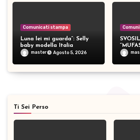
Comunicati stampa
Comuni
Luna lei mi guarda”: Selly
SVOSIL:
baby modella Italia
“MUFA
pubblica nove brani inediti
master
mas
Agosto 5, 2026
Ti Sei Perso