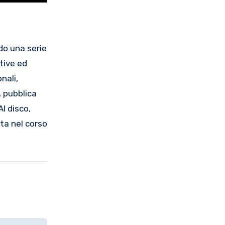
do una serie
tive ed
nali,
, pubblica
l disco,
sta nel corso