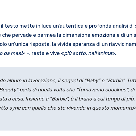
 il testo mette in luce un’autentica e profonda analisi di 
 che pervade e permea la dimensione emozionale di un s
olo un’unica risposta, la vivida speranza di un riavvicin
co da mesi
» -, resta e vive «
più sotto, nell’anima
».
 album in lavorazione, il sequel di “Baby” e “Barbie”. Tutti
“Beauty” parla di quella volta che “fumavamo coockies”, d
ta a casa. Insieme a “Barbie”, è il brano a cui tengo di più
fetto sync con quello che sto vivendo in questo momento»