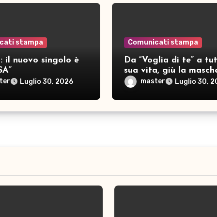
cati stampa
Comunicati stampa
 il nuovo singolo è
Da “Voglia di te” a tut
SA”
sua vita, giù la masch
per SAMAR
ter
master
Luglio 30, 2026
Luglio 30, 