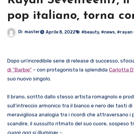
Rayan Seventeen17, il
pop italiano, torna co
Di
master
Aprile 8, 2022
#beauty
,
#news
,
#rayan 
Dopo un’incredibile serie di release di successo, sfoci
di “Barbie”
– con protagonista la splendida
Carlotta D
suo nuovo singolo.
Il brano, scritto dallo stesso artista romagnolo e pr
sull’intreccio armonico tra il bianco e nero dei tasti d
meravigliosa analogia tra i ricordi che attraversano i p
scandire, il sussulto ritmato del suo cuore, sospeso t
cuore non si illumina
» -.