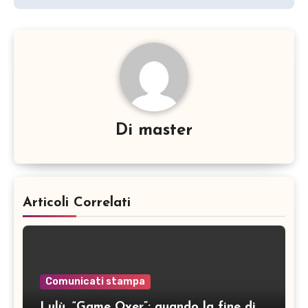
Di
master
Articoli Correlati
Comunicati stampa
Lulù, “Game Over”: quando la fine di